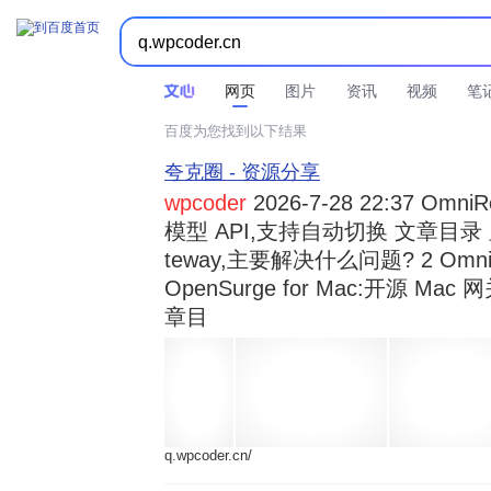



时间不限
所有网页和文件
站点内检索
网页
图片
资讯
视频
笔
百度为您找到以下结果
夸克圈 - 资源分享
wpcoder
2026-7-28 22:37 Omn
模型 API,支持自动切换 文章目录 显示
teway,主要解决什么问题? 2 OmniRou 
OpenSurge for Mac:开源 Ma
章目
q.wpcoder.cn/