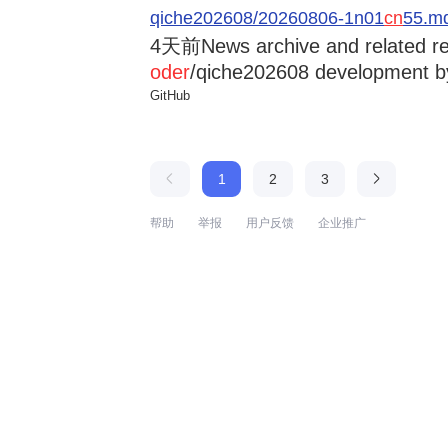
qiche202608/20260806-1n01
cn
55.md
4天前
News archive and related r
oder
/qiche202608 development by
GitHub
1
2
3
帮助
举报
用户反馈
企业推广