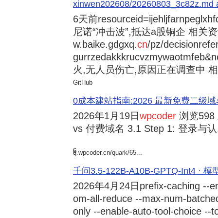
xinwen202608/20260803_3c82z.md at 
6天前
resourceid=ijehljfarnpeglx
尼诺“冲击波”,抵达a股铜企 相关资讯持
w.baike.gdgxq.
cn
/pz/decisionref
gurrzedakkkrucvzmywaotmfe
火,无人员伤亡,原因正在调查中 相
GitHub
0成本建站指南:2026 最新免费二级域名申请与
2026年1月19日
wpcoder
浏览598
vs 付费域名 3.1 Step 1: 登录与认.
6
q.wpcoder.cn/quark/65...
千问3.5-122B-A10B-GPTQ-Int4 · 
2026年4月24日
prefix-caching --e
om-all-reduce --max-num-batche
only --enable-auto-tool-choice --