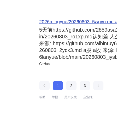
2026mingyue/20260803_5wqvu.md at
5天前
https://github.com/2859asa
in/20260803_ro1xp.md
来源: https://github.com/albintuy
260803_2ycx3.md a股 a股 来源: ht
6lanyue/blob/main/20260803_iysb
GitHub
1
2
3
帮助
举报
用户反馈
企业推广