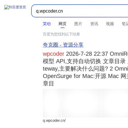



时间不限
所有网页和文件
站点内检索
网页
图片
资讯
视频
笔
百度为您找到以下结果
夸克圈 - 资源分享
wpcoder
2026-7-28 22:37 Omn
模型 API,支持自动切换 文章目录 显示
teway,主要解决什么问题? 2 OmniRou 
OpenSurge for Mac:开源 Ma
章目
q.wpcoder.cn/