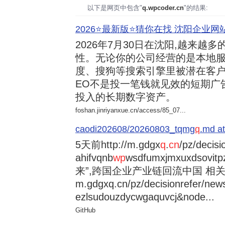
以下是网页中包含"
q.wpcoder.cn
"的结果:
2026⭐️最新版⭐️猜你在找 沈阳企业网站
2026年7月30日
在沈阳,越来越多
性。无论你的公司经营的是本地服
度、搜狗等搜索引擎里被潜在客户
EO不是投一笔钱就见效的短期广
投入的长期数字资产。
foshan.jinriyanxue.cn/access/85_07...
caodi202608/20260803_tqmg
q
.md at
5天前
http://m.gdgx
q
.
cn
/pz/decisi
ahifvqnb
wp
wsdfumxjmxuxdsovi
来”,跨国企业产业链回流中国 相关资讯
m.gdgxq.cn/pz/decisionrefer/news
ezlsudouzdycwgaquvcj&node...
GitHub