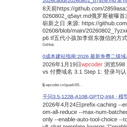
2026caodi/20260801_q79zw.md at mai
8天前
https://github.com/2859asa
0260802_q5ayr.md俄罗
崭新之日 来源: https://github.com/al
02608/blob/main/20260802
p6 tf五代小孩加李煜东微信的方式 来源:
GitHub
0成本建站指南:2026 最新免费二级域名申请与
2026年1月19日
wpcoder
浏览598
vs 付费域名 3.1 Step 1: 登录与认.
6
q.wpcoder.cn/quark/65...
千问3.5-122B-A10B-GPTQ-Int4 · 
2026年4月24日
prefix-caching --e
om-all-reduce --max-num-batche
only --enable-auto-tool-choice --
ult-chat-template-kwargs '{"enabl