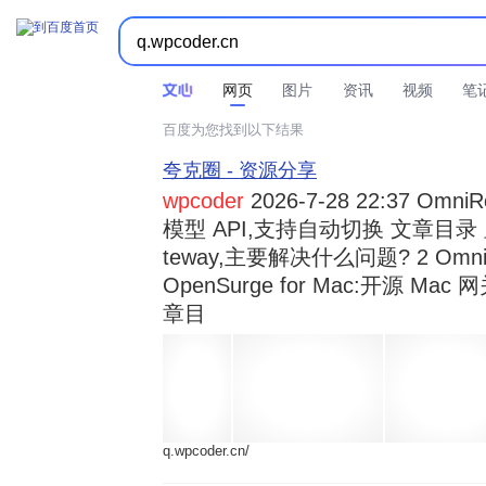



时间不限
所有网页和文件
站点内检索
网页
图片
资讯
视频
笔
百度为您找到以下结果
夸克圈 - 资源分享
wpcoder
2026-7-28 22:37 Omn
模型 API,支持自动切换 文章目录 显示
teway,主要解决什么问题? 2 OmniRou 
OpenSurge for Mac:开源 Ma
章目
q.wpcoder.cn/