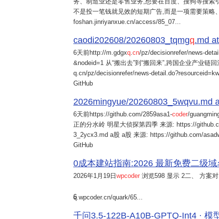
务、制造业还是零售业务,想要在百度、搜狗等搜索引
不是投一笔钱就见效的短期广告,而是一项需要策略
foshan.jinriyanxue.cn/access/85_07...
caodi202608/20260803_tqmg
q
.md at
6天前
http://m.gdgx
q
.
cn
/pz/decisionrefer/news-deta
&nodeid=1 从“搬出去”到“搬回来”,跨国企业产业链回流
q.cn/pz/decisionrefer/news-detail.do?resourceid=
GitHub
2026mingyue/20260803_5wqvu.md at
6天前
https://github.com/2859asa1-
coder
/guangmi
正的分水岭 明星大侦探第四季 来源: https://github.com/alb
3_2ycx3.md a股 a股 来源: https://github.com/asadw
GitHub
0成本建站指南:2026 最新免费二级域名申请与
2026年1月19日
wpcoder
浏览598 显示 2二、 方案对比:
6
q.wpcoder.cn/quark/65...
千问3.5-122B-A10B-GPTQ-Int4 · 