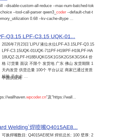
ill --disable-custom-all-reduce --max-num-batched-tok
choice --tool-call-parser qwen3_
coder
--default-chat-t
mory_utilization 0.68 --kv-cache-dtype ...
Q3.15 LPF-C3.15 UQK-01...
2026年7月23日
`LIPU`液位水位LPF-A3.15LPF-Q3.15
LPF-C3.15UQK-01UQK-711PF-H19IPF-H19LPF-HA
18UQZ-2LPF-H18BUQKGSK1GSK2GSK3GSK4 价
格 订货量 面议 不限个 发货地 广东 佛山 发货期限 1
天内发货 供货总量 100个 平台认证 商家已通过资质
核验 吕女士 ...
中国供应商
s://wallhaven.
wpcoder.cn
"及"https://wall...
Welding`焊喷嘴Q4015AE8...
可换焊嘴数目: Q4015AE8EM 焊炬总长: 100 壁厚: 2