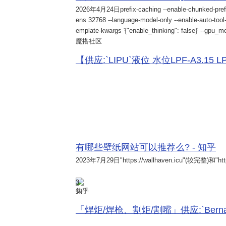
2026年4月24日
prefix-caching --enable-chunked-pref
ens 32768 --language-model-only --enable-auto-tool-
emplate-kwargs '{"enable_thinking": false}' --gpu_me
魔搭社区
【供应:`LIPU`液位 水位LPF-A3.15 LPF-
有哪些壁纸网站可以推荐么? - 知乎
2023年7月29日
"https://wallhaven.icu"(较完整)和"http
3
知乎
「焊炬/焊枪、割炬/割嘴」供应:`Bernard 