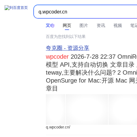



时间不限
所有网页和文件
站点内检索
网页
图片
资讯
视频
笔
百度为您找到以下结果
夸克圈 - 资源分享
wpcoder
2026-7-28 22:37 Omn
模型 API,支持自动切换 文章目录 显示
teway,主要解决什么问题? 2 OmniRou 
OpenSurge for Mac:开源 Ma
章目
q.wpcoder.cn/