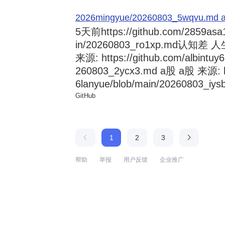
2026mingyue/20260803_5wqvu.md at
5天前
https://github.com/2859asa
in/20260803_ro1xp.md
来源: https://github.com/albintuy
260803_2ycx3.md a股 a股 来源: ht
6lanyue/blob/main/20260803_iysb
GitHub
1
2
3
帮助
举报
用户反馈
企业推广