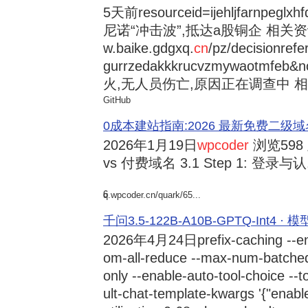
5天前
resourceid=ijehljfarnpeglx
尼诺“冲击波”,抵达a股铜企 相关资讯持
w.baike.gdgxq.
cn
/pz/decisionref
gurrzedakkkrucvzmywaotmfe
火,无人员伤亡,原因正在调查中 相
GitHub
0成本建站指南:2026 最新免费二级域名申请与
2026年1月19日
wpcoder
浏览598
vs 付费域名 3.1 Step 1: 登录与认.
6
q.wpcoder.cn/quark/65...
千问3.5-122B-A10B-GPTQ-Int4 · 
2026年4月24日
prefix-caching --e
om-all-reduce --max-num-batche
only --enable-auto-tool-choice --
ult-chat-template-kwargs '{"enabl