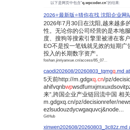
以下是网页中包含"
q.wpcoder.cn
"的结果:
2026⭐️最新版⭐️猜你在找 沈阳企业网站
2026年7月30日
在沈阳,越来越多
性。无论你的公司经营的是本地服
度、搜狗等搜索引擎里被潜在客户
EO不是投一笔钱就见效的短期广
投入的长期数字资产。
foshan.jinriyanxue.cn/access/85_07...
caodi202608/20260803_tqmg
q
.md at
5天前
http://m.gdgx
q
.
cn
/pz/decisi
ahifvqnb
wp
wsdfumxjmxuxdsovi
来”,跨国企业产业链回流中国 相关资讯
m.gdgxq.cn/pz/decisionrefer/news
ezlsudouzdycwgaquvcj&node...
GitHub
xinwen202608/20260803_3c82z.md at 