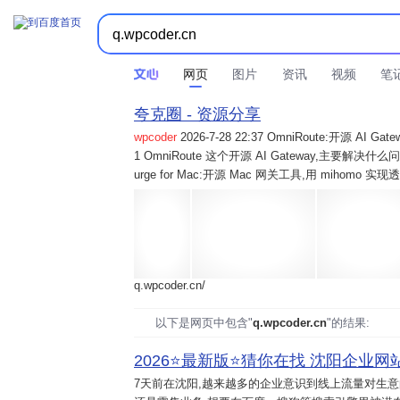
网页
图片
资讯
视频
笔
夸克圈 - 资源分享
wpcoder
2026-7-28 22:37 OmniRoute:开源 
1 OmniRoute 这个开源 AI Gateway,主要解决什么问题? 2
urge for Mac:开源 Mac 网关工具,用 mihomo 
q.wpcoder.cn/
以下是网页中包含"
q.wpcoder.cn
"的结果:
2026⭐️最新版⭐️猜你在找 沈阳企业网站
7天前
在沈阳,越来越多的企业意识到线上流量对生