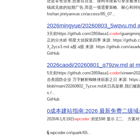
还是零售业务,想要在百度、搜狗等搜索引擎里被潜在
钱就见效的短期广告,而是一项需要策略、耐心和持
foshan.jinriyanxue.cn/access/85_07...
2026mingyue/20260803_5wqvu.md at
3天前
https://github.com/2859asa1-
coder
/guangmi
正的分水岭 明星大侦探第四季 来源: https://github.com/alb
3_2ycx3.md a股 a股 来源: https://github.com/asadw
GitHub
2026caodi/20260801_q79zw.md at mai
5天前
https://github.com/2859asa1-
coder
/xinwen2
击美国防企业 万字解析蜘蛛侠崭新之日 来源: https://github.co
blob/main/20260802_7yzxe.md末日高架桥,我
s:/...
GitHub
0成本建站指南:2026 最新免费二级域名申请与
2026年1月19日
wpcoder
浏览598 显示 2二、 方案对比:
6
q.wpcoder.cn/quark/65...