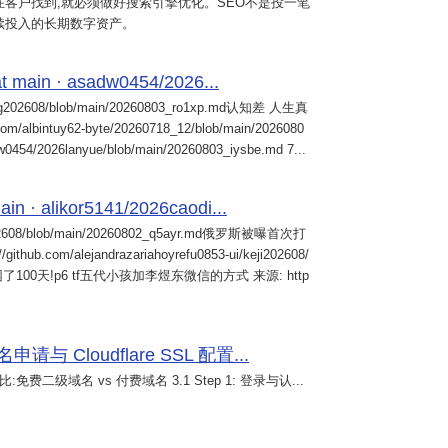
客户找到,就必须做好搜索引擎优化。SEO不是投一笔
续投入的长期数字资产。
 main · asadw0454/2026...
ng202608/blob/main/20260803_ro1xp.md认知差 人生真
intuy62-byte/20260718_12/blob/main/2026080
0454/2026lanyue/blob/main/20260803_iysbe.md 7...
n · alikor5141/2026caodi...
02608/blob/main/20260802_q5ayr.md俄罗斯被曝首次打
m/alejandrazariahoyrefu0853-ui/keji202608/
们被困了100天!p6 tf五代小孩加李煜东微信的方式 来源: http
 Cloudflare SSL 配置...
免费二级域名 vs 付费域名 3.1 Step 1: 登录与认...