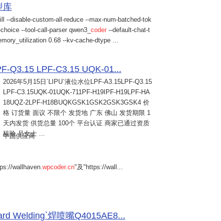
模型库
ill --disable-custom-all-reduce --max-num-batched-tok
choice --tool-call-parser qwen3_
coder
--default-chat-t
mory_utilization 0.68 --kv-cache-dtype ...
Q3.15 LPF-C3.15 UQK-01...
2026年5月15日
`LIPU`液位水位LPF-A3.15LPF-Q3.15
LPF-C3.15UQK-01UQK-711PF-H19IPF-H19LPF-HA
18UQZ-2LPF-H18BUQKGSK1GSK2GSK3GSK4 价
格 订货量 面议 不限个 发货地 广东 佛山 发货期限 1
天内发货 供货总量 100个 平台认证 商家已通过资质
核验 吕女士 ...
中国供应商
s://wallhaven.
wpcoder.cn
"及"https://wall...
Welding`焊喷嘴Q4015AE8...