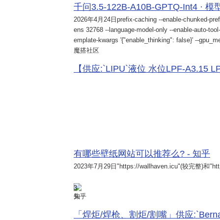
千问3.5-122B-A10B-GPTQ-Int4 · 
2026年4月24日
prefix-caching --enable-chunked-pref
ens 32768 --language-model-only --enable-auto-tool-
emplate-kwargs '{"enable_thinking": false}' --gpu_me
魔搭社区
【供应:`LIPU`液位 水位LPF-A3.15 LPF-
有哪些壁纸网站可以推荐么? - 知乎
2023年7月29日
"https://wallhaven.icu"(较完整)和"http
3
知乎
「焊炬/焊枪、割炬/割嘴」供应:`Bernard 