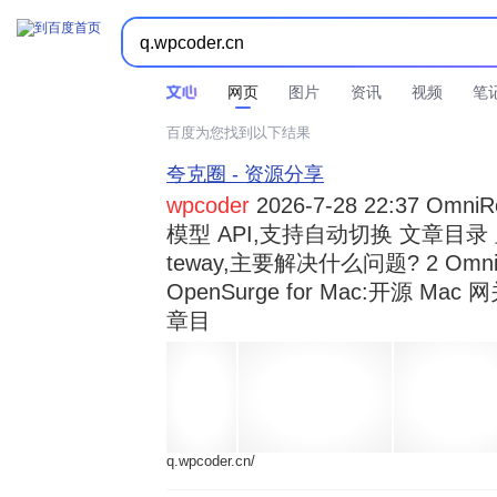



时间不限
所有网页和文件
站点内检索
网页
图片
资讯
视频
笔
百度为您找到以下结果
夸克圈 - 资源分享
wpcoder
2026-7-28 22:37 Omn
模型 API,支持自动切换 文章目录 显示
teway,主要解决什么问题? 2 OmniRou 
OpenSurge for Mac:开源 Ma
章目
q.wpcoder.cn/