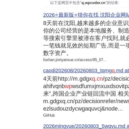
以下是网页中包含"
q.wpcoder.cn
"的结果:
2026⭐️最新版⭐️猜你在找 沈阳企业网站
8天前
在沈阳,越来越多的企业意
你的公司经营的是本地服务、制造
等搜索引擎里被潜在客户找到,就
一笔钱就见效的短期广告,而是一
数字资产。
foshan.jinriyanxue.cn/access/85_07...
caodi202608/20260803_tqmg
q
.md at
4天前
http://m.gdgx
q
.
cn
/pz/decisi
ahifvqnb
wp
wsdfumxjmxuxdsovi
来”,跨国企业产业链回流中国 相关资讯
m.gdgxq.cn/pz/decisionrefer/news
ezlsudouzdycwgaquvcj&node...
GitHub
2026mingyue/20260803_5wqvu.md at