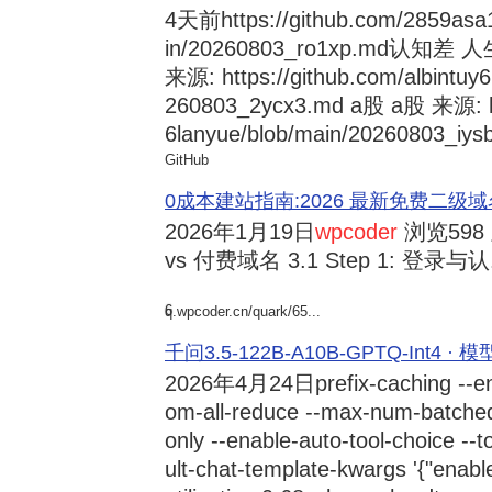
4天前
https://github.com/2859asa
in/20260803_ro1xp.md
来源: https://github.com/albintuy
260803_2ycx3.md a股 a股 来源: ht
6lanyue/blob/main/20260803_iysb
GitHub
0成本建站指南:2026 最新免费二级域名申请与
2026年1月19日
wpcoder
浏览598
vs 付费域名 3.1 Step 1: 登录与认.
6
q.wpcoder.cn/quark/65...
千问3.5-122B-A10B-GPTQ-Int4 · 
2026年4月24日
prefix-caching --e
om-all-reduce --max-num-batche
only --enable-auto-tool-choice --
ult-chat-template-kwargs '{"enabl