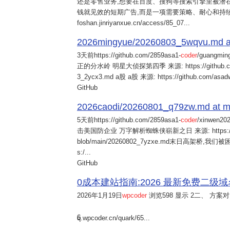
还是零售业务,想要在百度、搜狗等搜索引擎里被潜在
钱就见效的短期广告,而是一项需要策略、耐心和持
foshan.jinriyanxue.cn/access/85_07...
2026mingyue/20260803_5wqvu.md at
3天前
https://github.com/2859asa1-
coder
/guangmi
正的分水岭 明星大侦探第四季 来源: https://github.com/alb
3_2ycx3.md a股 a股 来源: https://github.com/asadw
GitHub
2026caodi/20260801_q79zw.md at mai
5天前
https://github.com/2859asa1-
coder
/xinwen2
击美国防企业 万字解析蜘蛛侠崭新之日 来源: https://github.co
blob/main/20260802_7yzxe.md末日高架桥,我
s:/...
GitHub
0成本建站指南:2026 最新免费二级域名申请与
2026年1月19日
wpcoder
浏览598 显示 2二、 方案对比:
6
q.wpcoder.cn/quark/65...