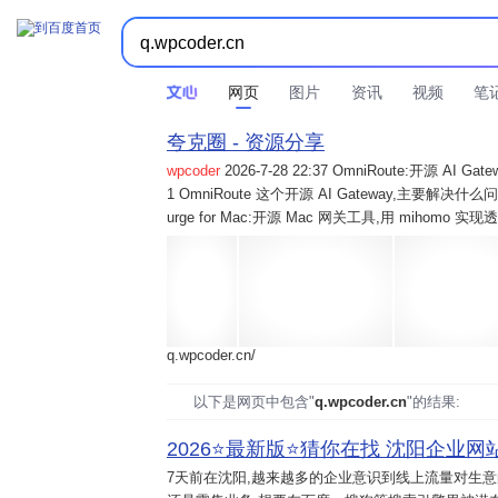
网页
图片
资讯
视频
笔
夸克圈 - 资源分享
wpcoder
2026-7-28 22:37 OmniRoute:开源 
1 OmniRoute 这个开源 AI Gateway,主要解决什么问题? 2
urge for Mac:开源 Mac 网关工具,用 mihomo 
q.wpcoder.cn/
以下是网页中包含"
q.wpcoder.cn
"的结果:
2026⭐️最新版⭐️猜你在找 沈阳企业网站
7天前
在沈阳,越来越多的企业意识到线上流量对生