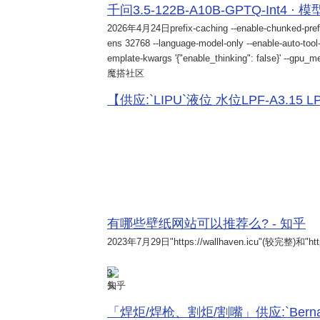
千问3.5-122B-A10B-GPTQ-Int4 · 
2026年4月24日
prefix-caching --enable-chunked-pref
ens 32768 --language-model-only --enable-auto-tool-
emplate-kwargs '{"enable_thinking": false}' --gpu_me
魔搭社区
【供应:`LIPU`液位 水位LPF-A3.15 LPF-
有哪些壁纸网站可以推荐么? - 知乎
2023年7月29日
"https://wallhaven.icu"(较完整)和"http
3
知乎
「焊炬/焊枪、割炬/割嘴」供应:`Bernard 