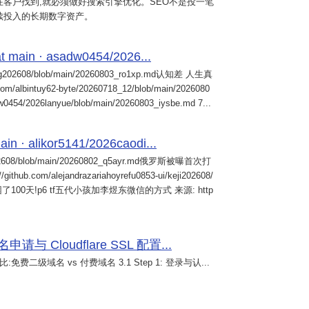
客户找到,就必须做好搜索引擎优化。SEO不是投一笔
续投入的长期数字资产。
 main · asadw0454/2026...
ng202608/blob/main/20260803_ro1xp.md认知差 人生真
intuy62-byte/20260718_12/blob/main/2026080
0454/2026lanyue/blob/main/20260803_iysbe.md 7...
n · alikor5141/2026caodi...
02608/blob/main/20260802_q5ayr.md俄罗斯被曝首次打
m/alejandrazariahoyrefu0853-ui/keji202608/
们被困了100天!p6 tf五代小孩加李煜东微信的方式 来源: http
 Cloudflare SSL 配置...
免费二级域名 vs 付费域名 3.1 Step 1: 登录与认...