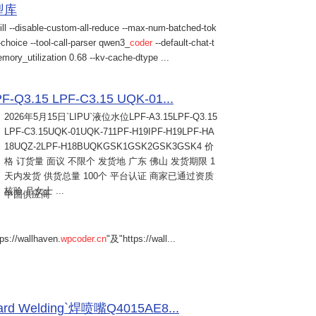
模型库
ill --disable-custom-all-reduce --max-num-batched-tok
choice --tool-call-parser qwen3_
coder
--default-chat-t
mory_utilization 0.68 --kv-cache-dtype ...
Q3.15 LPF-C3.15 UQK-01...
2026年5月15日
`LIPU`液位水位LPF-A3.15LPF-Q3.15
LPF-C3.15UQK-01UQK-711PF-H19IPF-H19LPF-HA
18UQZ-2LPF-H18BUQKGSK1GSK2GSK3GSK4 价
格 订货量 面议 不限个 发货地 广东 佛山 发货期限 1
天内发货 供货总量 100个 平台认证 商家已通过资质
核验 吕女士 ...
中国供应商
s://wallhaven.
wpcoder.cn
"及"https://wall...
Welding`焊喷嘴Q4015AE8...