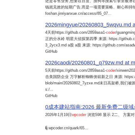
还是零售业务,想要在百度、搜狗等搜索引擎里被潜在
钱就见效的短期广告,而是一项需要策略、耐心和持
foshan.jinriyanxue.cn/access/85_07...
2026mingyue/20260803_5wqvu.md at
4天前
https://github.com/2859asa1-
coder
/guangmi
正的分水岭 明星大侦探第四季 来源: https://github.com/alb
3_2ycx3.md a股 a股 来源: https://github.com/asadw
GitHub
2026caodi/20260801_q79zw.md at mai
5天前
https://github.com/2859asa1-
coder
/xinwen2
击美国防企业 万字解析蜘蛛侠崭新之日 来源: https://github.co
blob/main/20260802_7yzxe.md末日高架桥,我
s:/...
GitHub
0成本建站指南:2026 最新免费二级域名申请与
2026年1月19日
wpcoder
浏览598 显示 2二、 方案对比:
6
q.wpcoder.cn/quark/65...