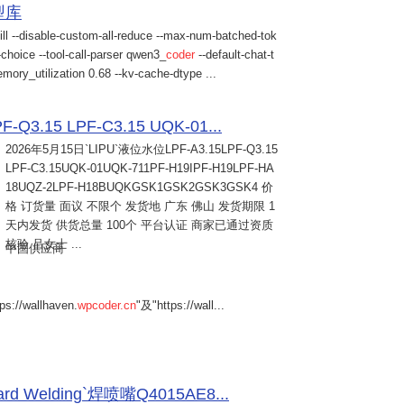
模型库
ill --disable-custom-all-reduce --max-num-batched-tok
choice --tool-call-parser qwen3_
coder
--default-chat-t
mory_utilization 0.68 --kv-cache-dtype ...
Q3.15 LPF-C3.15 UQK-01...
2026年5月15日
`LIPU`液位水位LPF-A3.15LPF-Q3.15
LPF-C3.15UQK-01UQK-711PF-H19IPF-H19LPF-HA
18UQZ-2LPF-H18BUQKGSK1GSK2GSK3GSK4 价
格 订货量 面议 不限个 发货地 广东 佛山 发货期限 1
天内发货 供货总量 100个 平台认证 商家已通过资质
核验 吕女士 ...
中国供应商
s://wallhaven.
wpcoder.cn
"及"https://wall...
Welding`焊喷嘴Q4015AE8...