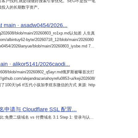
客户找到,就必须做好搜索引擎优化。SEO不是投一笔
续投入的长期数字资产。
 main · asadw0454/2026...
ng202608/blob/main/20260803_ro1xp.md认知差 人生真
intuy62-byte/20260718_12/blob/main/2026080
0454/2026lanyue/blob/main/20260803_iysbe.md 7...
n · alikor5141/2026caodi...
02608/blob/main/20260802_q5ayr.md俄罗斯被曝首次打
m/alejandrazariahoyrefu0853-ui/keji202608/
们被困了100天!p6 tf五代小孩加李煜东微信的方式 来源: http
 Cloudflare SSL 配置...
免费二级域名 vs 付费域名 3.1 Step 1: 登录与认...