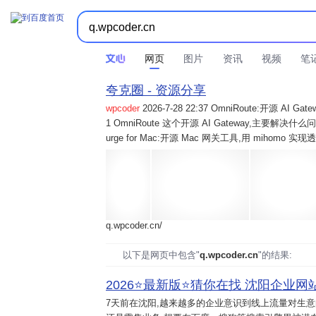
网页
图片
资讯
视频
笔
夸克圈 - 资源分享
wpcoder
2026-7-28 22:37 OmniRoute:开源 
1 OmniRoute 这个开源 AI Gateway,主要解决什么问题? 2
urge for Mac:开源 Mac 网关工具,用 mihomo 
q.wpcoder.cn/
以下是网页中包含"
q.wpcoder.cn
"的结果:
2026⭐️最新版⭐️猜你在找 沈阳企业网站
7天前
在沈阳,越来越多的企业意识到线上流量对生