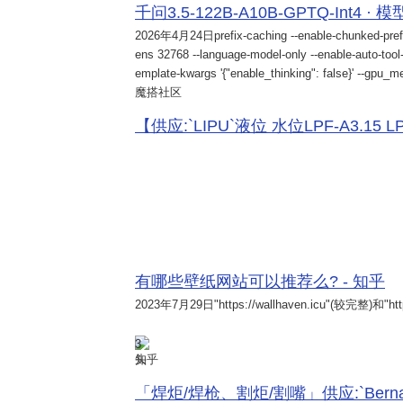
千问3.5-122B-A10B-GPTQ-Int4 · 
2026年4月24日
prefix-caching --enable-chunked-pref
ens 32768 --language-model-only --enable-auto-tool-
emplate-kwargs '{"enable_thinking": false}' --gpu_me
魔搭社区
【供应:`LIPU`液位 水位LPF-A3.15 LPF-
有哪些壁纸网站可以推荐么? - 知乎
2023年7月29日
"https://wallhaven.icu"(较完整)和"http
3
知乎
「焊炬/焊枪、割炬/割嘴」供应:`Bernard 