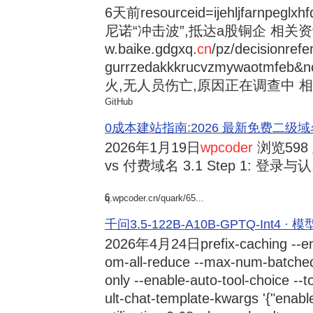
6天前
resourceid=ijehljfarnpeglx
尼诺“冲击波”,抵达a股铜企 相关资讯持
w.baike.gdgxq.
cn
/pz/decisionref
gurrzedakkkrucvzmywaotmfe
火,无人员伤亡,原因正在调查中 相
GitHub
0成本建站指南:2026 最新免费二级域名申请与
2026年1月19日
wpcoder
浏览598
vs 付费域名 3.1 Step 1: 登录与认.
6
q.wpcoder.cn/quark/65...
千问3.5-122B-A10B-GPTQ-Int4 · 
2026年4月24日
prefix-caching --e
om-all-reduce --max-num-batche
only --enable-auto-tool-choice --
ult-chat-template-kwargs '{"enabl