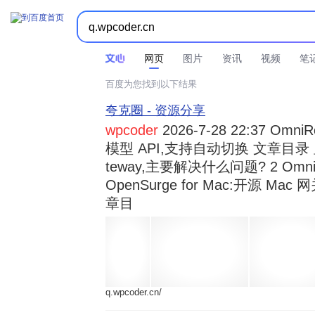



时间不限
所有网页和文件
站点内检索
网页
图片
资讯
视频
笔
百度为您找到以下结果
夸克圈 - 资源分享
wpcoder
2026-7-28 22:37 Omn
模型 API,支持自动切换 文章目录 显示
teway,主要解决什么问题? 2 OmniRou 
OpenSurge for Mac:开源 Ma
章目
q.wpcoder.cn/