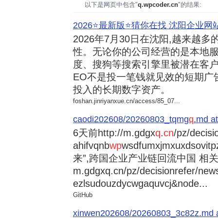
以下是网页中包含"
q.wpcoder.cn
"的结果:
2026⭐️最新版⭐️猜你在找 沈阳企业网站
2026年7月30日
在沈阳,越来越多
性。无论你的公司经营的是本地服
度、搜狗等搜索引擎里被潜在客户
EO不是投一笔钱就见效的短期广
投入的长期数字资产。
foshan.jinriyanxue.cn/access/85_07...
caodi202608/20260803_tqmg
q
.md at
6天前
http://m.gdgx
q
.
cn
/pz/decisi
ahifvqnb
wp
wsdfumxjmxuxdsovi
来”,跨国企业产业链回流中国 相关资讯
m.gdgxq.cn/pz/decisionrefer/news
ezlsudouzdycwgaquvcj&node...
GitHub
xinwen202608/20260803_3c82z.md at 