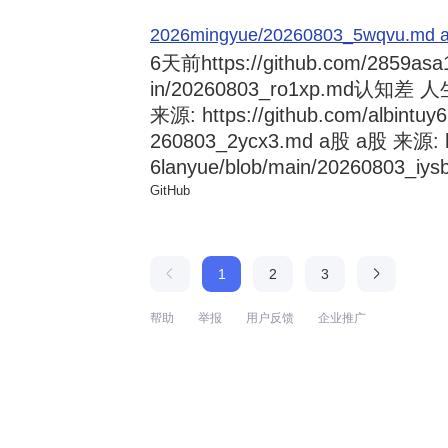
2026mingyue/20260803_5wqvu.md at
6天前
https://github.com/2859asa
in/20260803_ro1xp.md
来源: https://github.com/albintuy
260803_2ycx3.md a股 a股 来源: ht
6lanyue/blob/main/20260803_iysb
GitHub
1
2
3
帮助
举报
用户反馈
企业推广