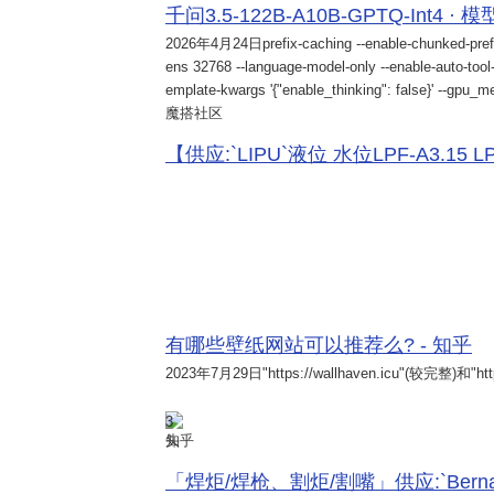
千问3.5-122B-A10B-GPTQ-Int4 · 
2026年4月24日
prefix-caching --enable-chunked-pref
ens 32768 --language-model-only --enable-auto-tool-
emplate-kwargs '{"enable_thinking": false}' --gpu_me
魔搭社区
【供应:`LIPU`液位 水位LPF-A3.15 LPF-
有哪些壁纸网站可以推荐么? - 知乎
2023年7月29日
"https://wallhaven.icu"(较完整)和"http
3
知乎
「焊炬/焊枪、割炬/割嘴」供应:`Bernard 