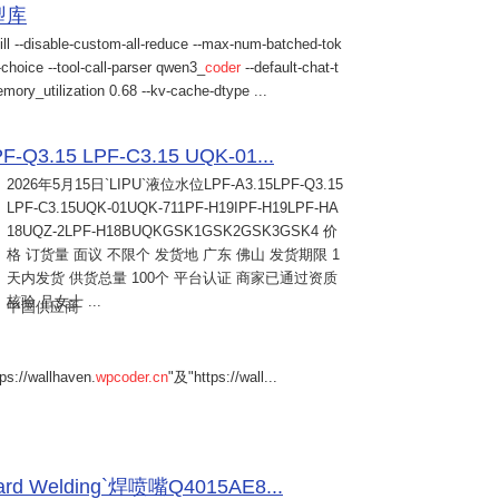
模型库
ill --disable-custom-all-reduce --max-num-batched-tok
choice --tool-call-parser qwen3_
coder
--default-chat-t
mory_utilization 0.68 --kv-cache-dtype ...
Q3.15 LPF-C3.15 UQK-01...
2026年5月15日
`LIPU`液位水位LPF-A3.15LPF-Q3.15
LPF-C3.15UQK-01UQK-711PF-H19IPF-H19LPF-HA
18UQZ-2LPF-H18BUQKGSK1GSK2GSK3GSK4 价
格 订货量 面议 不限个 发货地 广东 佛山 发货期限 1
天内发货 供货总量 100个 平台认证 商家已通过资质
核验 吕女士 ...
中国供应商
s://wallhaven.
wpcoder.cn
"及"https://wall...
Welding`焊喷嘴Q4015AE8...