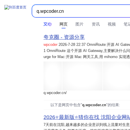
网页
图片
资讯
视频
笔
夸克圈 - 资源分享
wpcoder
2026-7-28 22:37 OmniRoute:开源 
1 OmniRoute 这个开源 AI Gateway,主要解决什么问题? 2
urge for Mac:开源 Mac 网关工具,用 mihomo 
q.wpcoder.cn/
以下是网页中包含"
q.wpcoder.cn
"的结果:
2026⭐️最新版⭐️猜你在找 沈阳企业网站
7天前
在沈阳,越来越多的企业意识到线上流量对生