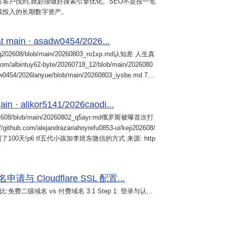
客户找到,就必须做好搜索引擎优化。SEO不是投一笔
续投入的长期数字资产。
 main · asadw0454/2026...
ng202608/blob/main/20260803_ro1xp.md认知差 人生真
intuy62-byte/20260718_12/blob/main/2026080
0454/2026lanyue/blob/main/20260803_iysbe.md 7...
n · alikor5141/2026caodi...
02608/blob/main/20260802_q5ayr.md俄罗斯被曝首次打
m/alejandrazariahoyrefu0853-ui/keji202608/
们被困了100天!p6 tf五代小孩加李煜东微信的方式 来源: http
 Cloudflare SSL 配置...
免费二级域名 vs 付费域名 3.1 Step 1: 登录与认...