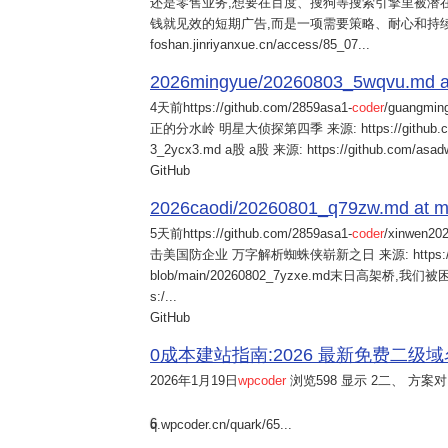
还是零售业务,想要在百度、搜狗等搜索引擎里被潜在
钱就见效的短期广告,而是一项需要策略、耐心和持
foshan.jinriyanxue.cn/access/85_07...
2026mingyue/20260803_5wqvu.md at
4天前
https://github.com/2859asa1-
coder
/guangmi
正的分水岭 明星大侦探第四季 来源: https://github.com/alb
3_2ycx3.md a股 a股 来源: https://github.com/asadw
GitHub
2026caodi/20260801_q79zw.md at mai
5天前
https://github.com/2859asa1-
coder
/xinwen2
击美国防企业 万字解析蜘蛛侠崭新之日 来源: https://github.co
blob/main/20260802_7yzxe.md末日高架桥,我
s:/...
GitHub
0成本建站指南:2026 最新免费二级域名申请与
2026年1月19日
wpcoder
浏览598 显示 2二、 方案对比:
6
q.wpcoder.cn/quark/65...