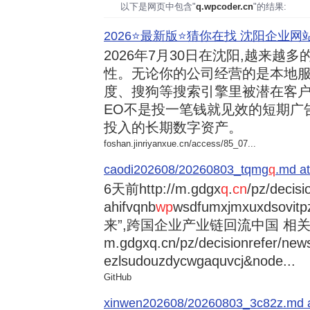
以下是网页中包含"
q.wpcoder.cn
"的结果:
2026⭐️最新版⭐️猜你在找 沈阳企业网站
2026年7月30日
在沈阳,越来越多
性。无论你的公司经营的是本地服
度、搜狗等搜索引擎里被潜在客户
EO不是投一笔钱就见效的短期广
投入的长期数字资产。
foshan.jinriyanxue.cn/access/85_07...
caodi202608/20260803_tqmg
q
.md at
6天前
http://m.gdgx
q
.
cn
/pz/decisi
ahifvqnb
wp
wsdfumxjmxuxdsovi
来”,跨国企业产业链回流中国 相关资讯
m.gdgxq.cn/pz/decisionrefer/news
ezlsudouzdycwgaquvcj&node...
GitHub
xinwen202608/20260803_3c82z.md at 