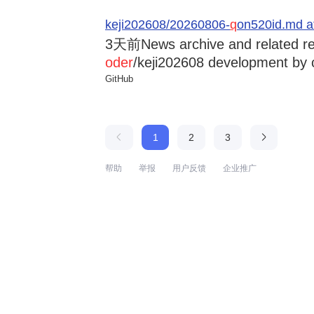
keji202608/20260806-
q
on520id.md a
3天前
News archive and related r
oder
/keji202608 development by 
GitHub
1
2
3
帮助
举报
用户反馈
企业推广