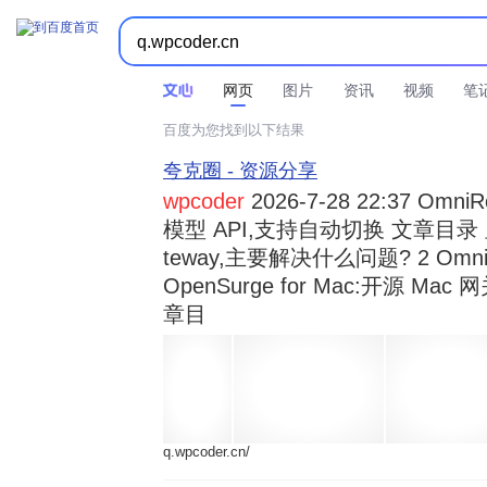



时间不限
所有网页和文件
站点内检索
网页
图片
资讯
视频
笔
百度为您找到以下结果
夸克圈 - 资源分享
wpcoder
2026-7-28 22:37 Omn
模型 API,支持自动切换 文章目录 显示
teway,主要解决什么问题? 2 OmniRou 
OpenSurge for Mac:开源 Ma
章目
q.wpcoder.cn/