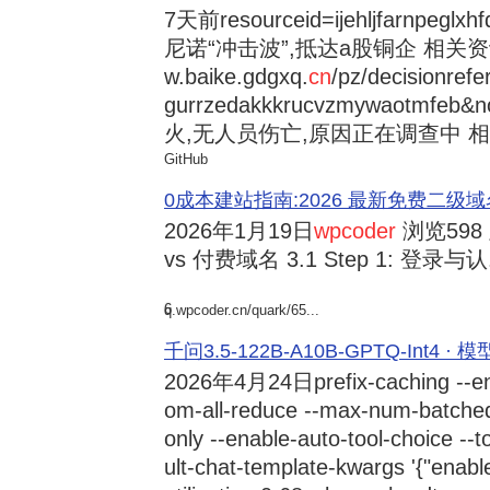
7天前
resourceid=ijehljfarnpeglx
尼诺“冲击波”,抵达a股铜企 相关资讯持
w.baike.gdgxq.
cn
/pz/decisionref
gurrzedakkkrucvzmywaotmfe
火,无人员伤亡,原因正在调查中 相
GitHub
0成本建站指南:2026 最新免费二级域名申请与
2026年1月19日
wpcoder
浏览598
vs 付费域名 3.1 Step 1: 登录与认.
6
q.wpcoder.cn/quark/65...
千问3.5-122B-A10B-GPTQ-Int4 · 
2026年4月24日
prefix-caching --e
om-all-reduce --max-num-batche
only --enable-auto-tool-choice --
ult-chat-template-kwargs '{"enabl