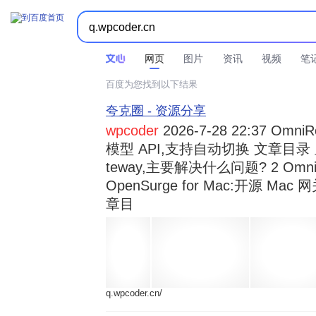



时间不限
所有网页和文件
站点内检索
网页
图片
资讯
视频
笔
百度为您找到以下结果
夸克圈 - 资源分享
wpcoder
2026-7-28 22:37 Omn
模型 API,支持自动切换 文章目录 显示
teway,主要解决什么问题? 2 OmniRou 
OpenSurge for Mac:开源 Ma
章目
q.wpcoder.cn/