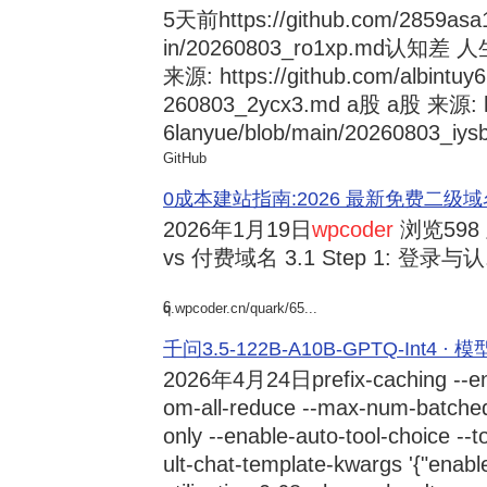
5天前
https://github.com/2859asa
in/20260803_ro1xp.md
来源: https://github.com/albintuy
260803_2ycx3.md a股 a股 来源: ht
6lanyue/blob/main/20260803_iysb
GitHub
0成本建站指南:2026 最新免费二级域名申请与
2026年1月19日
wpcoder
浏览598
vs 付费域名 3.1 Step 1: 登录与认.
6
q.wpcoder.cn/quark/65...
千问3.5-122B-A10B-GPTQ-Int4 · 
2026年4月24日
prefix-caching --e
om-all-reduce --max-num-batche
only --enable-auto-tool-choice --
ult-chat-template-kwargs '{"enabl