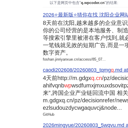
以下是网页中包含"
q.wpcoder.cn
"的结果:
2026⭐️最新版⭐️猜你在找 沈阳企业网站
8天前
在沈阳,越来越多的企业意
你的公司经营的是本地服务、制造
等搜索引擎里被潜在客户找到,就
一笔钱就见效的短期广告,而是一
数字资产。
foshan.jinriyanxue.cn/access/85_07...
caodi202608/20260803_tqmg
q
.md at
4天前
http://m.gdgx
q
.
cn
/pz/decisi
ahifvqnb
wp
wsdfumxjmxuxdsovi
来”,跨国企业产业链回流中国 相关资讯
m.gdgxq.cn/pz/decisionrefer/news
ezlsudouzdycwgaquvcj&node...
GitHub
2026mingyue/20260803_5wqvu.md at