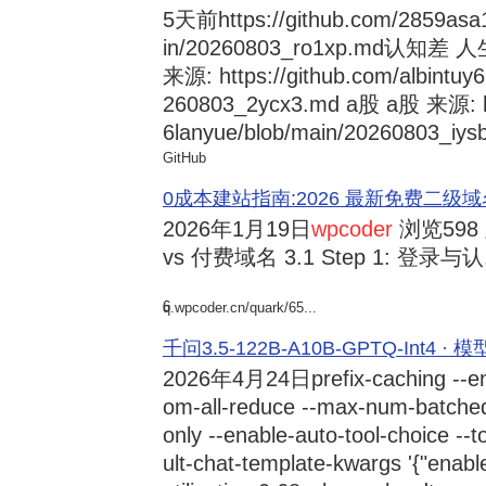
5天前
https://github.com/2859asa
in/20260803_ro1xp.md
来源: https://github.com/albintuy
260803_2ycx3.md a股 a股 来源: ht
6lanyue/blob/main/20260803_iysb
GitHub
0成本建站指南:2026 最新免费二级域名申请与
2026年1月19日
wpcoder
浏览598
vs 付费域名 3.1 Step 1: 登录与认.
6
q.wpcoder.cn/quark/65...
千问3.5-122B-A10B-GPTQ-Int4 · 
2026年4月24日
prefix-caching --e
om-all-reduce --max-num-batche
only --enable-auto-tool-choice --
ult-chat-template-kwargs '{"enabl