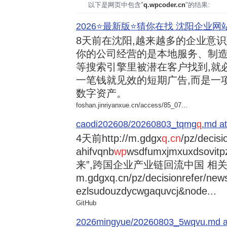
以下是网页中包含"
q.wpcoder.cn
"的结果:
2026⭐️最新版⭐️猜你在找 沈阳企业网站
8天前
在沈阳,越来越多的企业意
你的公司经营的是本地服务、制造
等搜索引擎里被潜在客户找到,就
一笔钱就见效的短期广告,而是一
数字资产。
foshan.jinriyanxue.cn/access/85_07...
caodi202608/20260803_tqmg
q
.md at
4天前
http://m.gdgx
q
.
cn
/pz/decisi
ahifvqnb
wp
wsdfumxjmxuxdsovi
来”,跨国企业产业链回流中国 相关资讯
m.gdgxq.cn/pz/decisionrefer/news
ezlsudouzdycwgaquvcj&node...
GitHub
2026mingyue/20260803_5wqvu.md at