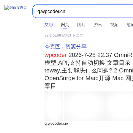



时间不限
所有网页和文件
站点内检索
网页
图片
资讯
视频
笔
百度为您找到以下结果
夸克圈 - 资源分享
wpcoder
2026-7-28 22:37 Omn
模型 API,支持自动切换 文章目录 显示
teway,主要解决什么问题? 2 OmniRou 
OpenSurge for Mac:开源 Ma
章目
q.wpcoder.cn/