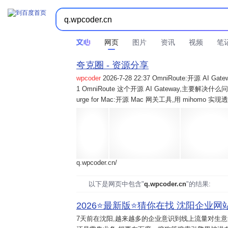
网页
图片
资讯
视频
笔
夸克圈 - 资源分享
wpcoder
2026-7-28 22:37 OmniRoute:开源 
1 OmniRoute 这个开源 AI Gateway,主要解决什么问题? 2
urge for Mac:开源 Mac 网关工具,用 mihomo 
q.wpcoder.cn/
以下是网页中包含"
q.wpcoder.cn
"的结果:
2026⭐️最新版⭐️猜你在找 沈阳企业网站
7天前
在沈阳,越来越多的企业意识到线上流量对生