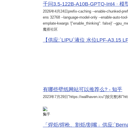
千问3.5-122B-A10B-GPTQ-Int4 · 
2026年4月24日
prefix-caching --enable-chunked-pref
ens 32768 --language-model-only --enable-auto-tool-
emplate-kwargs '{"enable_thinking": false}' --gpu_me
魔搭社区
【供应:`LIPU`液位 水位LPF-A3.15 LPF-
有哪些壁纸网站可以推荐么? - 知乎
2023年7月29日
"https://wallhaven.icu"(较完整)和"http
3
知乎
「焊炬/焊枪、割炬/割嘴」供应:`Bernard 