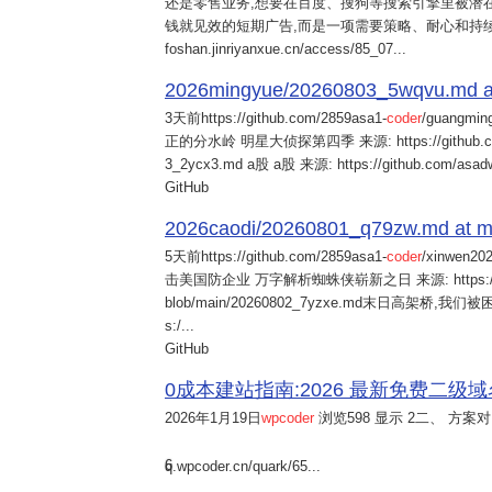
还是零售业务,想要在百度、搜狗等搜索引擎里被潜在
钱就见效的短期广告,而是一项需要策略、耐心和持
foshan.jinriyanxue.cn/access/85_07...
2026mingyue/20260803_5wqvu.md at
3天前
https://github.com/2859asa1-
coder
/guangmi
正的分水岭 明星大侦探第四季 来源: https://github.com/alb
3_2ycx3.md a股 a股 来源: https://github.com/asadw
GitHub
2026caodi/20260801_q79zw.md at mai
5天前
https://github.com/2859asa1-
coder
/xinwen2
击美国防企业 万字解析蜘蛛侠崭新之日 来源: https://github.co
blob/main/20260802_7yzxe.md末日高架桥,我
s:/...
GitHub
0成本建站指南:2026 最新免费二级域名申请与
2026年1月19日
wpcoder
浏览598 显示 2二、 方案对比:
6
q.wpcoder.cn/quark/65...