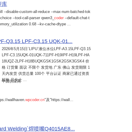
模型库
ill --disable-custom-all-reduce --max-num-batched-tok
choice --tool-call-parser qwen3_
coder
--default-chat-t
mory_utilization 0.68 --kv-cache-dtype ...
Q3.15 LPF-C3.15 UQK-01...
2026年5月15日
`LIPU`液位水位LPF-A3.15LPF-Q3.15
LPF-C3.15UQK-01UQK-711PF-H19IPF-H19LPF-HA
18UQZ-2LPF-H18BUQKGSK1GSK2GSK3GSK4 价
格 订货量 面议 不限个 发货地 广东 佛山 发货期限 1
天内发货 供货总量 100个 平台认证 商家已通过资质
核验 吕女士 ...
中国供应商
s://wallhaven.
wpcoder.cn
"及"https://wall...
Welding`焊喷嘴Q4015AE8...