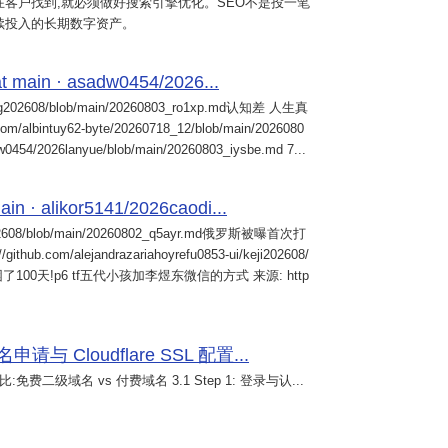
客户找到,就必须做好搜索引擎优化。SEO不是投一笔
续投入的长期数字资产。
 main · asadw0454/2026...
ng202608/blob/main/20260803_ro1xp.md认知差 人生真
intuy62-byte/20260718_12/blob/main/2026080
0454/2026lanyue/blob/main/20260803_iysbe.md 7...
n · alikor5141/2026caodi...
02608/blob/main/20260802_q5ayr.md俄罗斯被曝首次打
m/alejandrazariahoyrefu0853-ui/keji202608/
们被困了100天!p6 tf五代小孩加李煜东微信的方式 来源: http
 Cloudflare SSL 配置...
免费二级域名 vs 付费域名 3.1 Step 1: 登录与认...