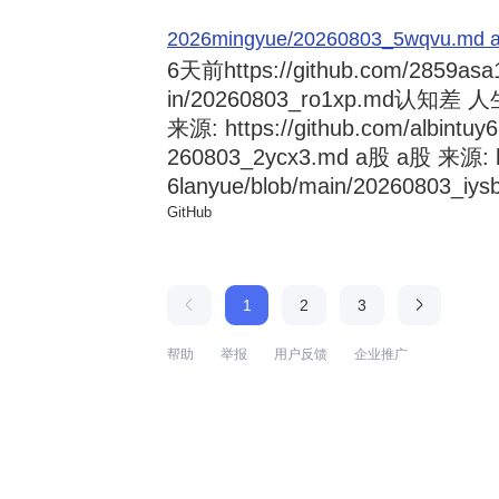
2026mingyue/20260803_5wqvu.md at
6天前
https://github.com/2859asa
in/20260803_ro1xp.md
来源: https://github.com/albintuy
260803_2ycx3.md a股 a股 来源: ht
6lanyue/blob/main/20260803_iysb
GitHub
1
2
3
帮助
举报
用户反馈
企业推广