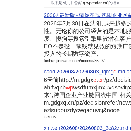
以下是网页中包含"
q.wpcoder.cn
"的结果:
2026⭐️最新版⭐️猜你在找 沈阳企业网站
2026年7月30日
在沈阳,越来越多
性。无论你的公司经营的是本地服
度、搜狗等搜索引擎里被潜在客户
EO不是投一笔钱就见效的短期广
投入的长期数字资产。
foshan.jinriyanxue.cn/access/85_07...
caodi202608/20260803_tqmg
q
.md at
6天前
http://m.gdgx
q
.
cn
/pz/decisi
ahifvqnb
wp
wsdfumxjmxuxdsovi
来”,跨国企业产业链回流中国 相关资讯
m.gdgxq.cn/pz/decisionrefer/news
ezlsudouzdycwgaquvcj&node...
GitHub
xinwen202608/20260803_3c82z.md at 