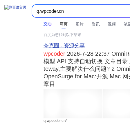



时间不限
所有网页和文件
站点内检索
网页
图片
资讯
视频
笔
百度为您找到以下结果
夸克圈 - 资源分享
wpcoder
2026-7-28 22:37 Omn
模型 API,支持自动切换 文章目录 显示
teway,主要解决什么问题? 2 OmniRou 
OpenSurge for Mac:开源 Ma
章目
q.wpcoder.cn/