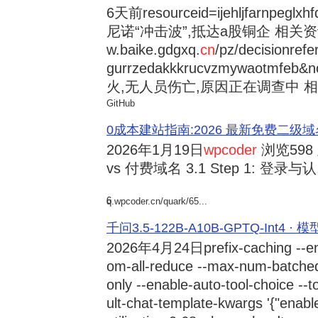
6天前
resourceid=ijehljfarnpeglx
尼诺“冲击波”,抵达a股铜企 相关资讯持
w.baike.gdgxq.
cn
/pz/decisionref
gurrzedakkkrucvzmywaotmfe
火,无人员伤亡,原因正在调查中 相
GitHub
0成本建站指南:2026 最新免费二级域名申请与
2026年1月19日
wpcoder
浏览598
vs 付费域名 3.1 Step 1: 登录与认.
6
q.wpcoder.cn/quark/65...
千问3.5-122B-A10B-GPTQ-Int4 · 
2026年4月24日
prefix-caching --e
om-all-reduce --max-num-batche
only --enable-auto-tool-choice --
ult-chat-template-kwargs '{"enabl