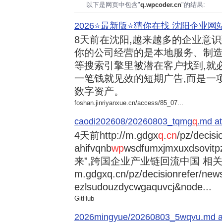
以下是网页中包含"
q.wpcoder.cn
"的结果:
2026⭐️最新版⭐️猜你在找 沈阳企业网站
8天前
在沈阳,越来越多的企业意
你的公司经营的是本地服务、制造
等搜索引擎里被潜在客户找到,就
一笔钱就见效的短期广告,而是一
数字资产。
foshan.jinriyanxue.cn/access/85_07...
caodi202608/20260803_tqmg
q
.md at
4天前
http://m.gdgx
q
.
cn
/pz/decisi
ahifvqnb
wp
wsdfumxjmxuxdsovi
来”,跨国企业产业链回流中国 相关资讯
m.gdgxq.cn/pz/decisionrefer/news
ezlsudouzdycwgaquvcj&node...
GitHub
2026mingyue/20260803_5wqvu.md at