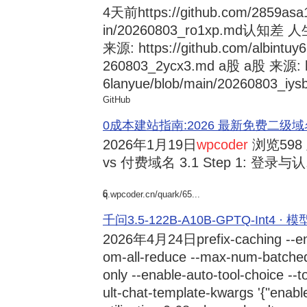
4天前
https://github.com/2859asa
in/20260803_ro1xp.md
来源: https://github.com/albintuy
260803_2ycx3.md a股 a股 来源: ht
6lanyue/blob/main/20260803_iysb
GitHub
0成本建站指南:2026 最新免费二级域名申请与
2026年1月19日
wpcoder
浏览598
vs 付费域名 3.1 Step 1: 登录与认.
6
q.wpcoder.cn/quark/65...
千问3.5-122B-A10B-GPTQ-Int4 · 
2026年4月24日
prefix-caching --e
om-all-reduce --max-num-batche
only --enable-auto-tool-choice --
ult-chat-template-kwargs '{"enabl