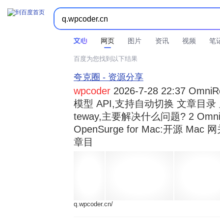



时间不限
所有网页和文件
站点内检索
网页
图片
资讯
视频
笔
百度为您找到以下结果
夸克圈 - 资源分享
wpcoder
2026-7-28 22:37 Omn
模型 API,支持自动切换 文章目录 显示
teway,主要解决什么问题? 2 OmniRou 
OpenSurge for Mac:开源 Ma
章目
q.wpcoder.cn/