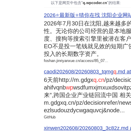
以下是网页中包含"
q.wpcoder.cn
"的结果:
2026⭐️最新版⭐️猜你在找 沈阳企业网站
2026年7月30日
在沈阳,越来越多
性。无论你的公司经营的是本地服
度、搜狗等搜索引擎里被潜在客户
EO不是投一笔钱就见效的短期广
投入的长期数字资产。
foshan.jinriyanxue.cn/access/85_07...
caodi202608/20260803_tqmg
q
.md at
6天前
http://m.gdgx
q
.
cn
/pz/decisi
ahifvqnb
wp
wsdfumxjmxuxdsovi
来”,跨国企业产业链回流中国 相关资讯
m.gdgxq.cn/pz/decisionrefer/news
ezlsudouzdycwgaquvcj&node...
GitHub
xinwen202608/20260803_3c82z.md at 