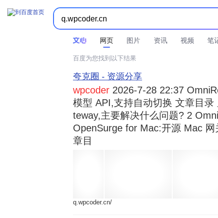



时间不限
所有网页和文件
站点内检索
网页
图片
资讯
视频
笔
百度为您找到以下结果
夸克圈 - 资源分享
wpcoder
2026-7-28 22:37 Omn
模型 API,支持自动切换 文章目录 显示
teway,主要解决什么问题? 2 OmniRou 
OpenSurge for Mac:开源 Ma
章目
q.wpcoder.cn/