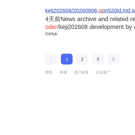
keji202608/20260806-
q
on520id.md a
4天前
News archive and related r
oder
/keji202608 development by 
GitHub
1
2
3
帮助
举报
用户反馈
企业推广