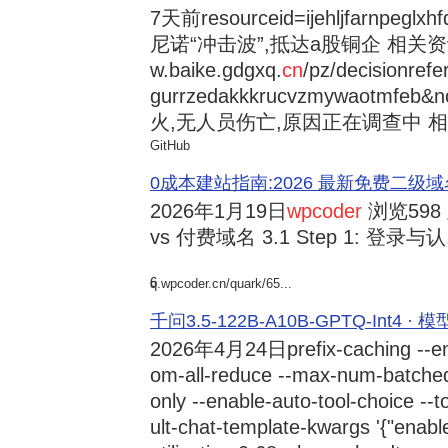
7天前
resourceid=ijehljfarnpeglx
尼诺“冲击波”,抵达a股铜企 相关资讯持
w.baike.gdgxq.
cn
/pz/decisionref
gurrzedakkkrucvzmywaotmfe
火,无人员伤亡,原因正在调查中 相
GitHub
0成本建站指南:2026 最新免费二级域名申请与
2026年1月19日
wpcoder
浏览598
vs 付费域名 3.1 Step 1: 登录与认.
6
q.wpcoder.cn/quark/65...
千问3.5-122B-A10B-GPTQ-Int4 · 
2026年4月24日
prefix-caching --e
om-all-reduce --max-num-batche
only --enable-auto-tool-choice --
ult-chat-template-kwargs '{"enabl