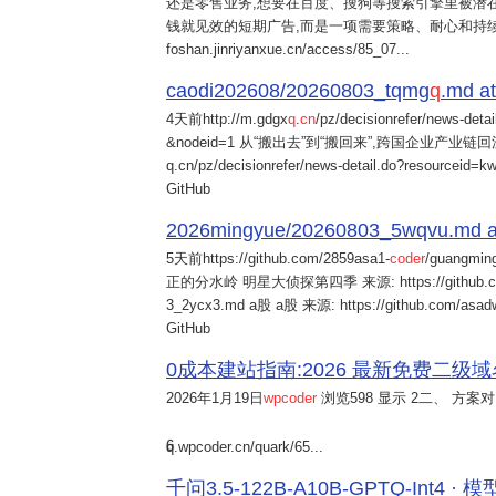
还是零售业务,想要在百度、搜狗等搜索引擎里被潜在
钱就见效的短期广告,而是一项需要策略、耐心和持
foshan.jinriyanxue.cn/access/85_07...
caodi202608/20260803_tqmg
q
.md at
4天前
http://m.gdgx
q
.
cn
/pz/decisionrefer/news-deta
&nodeid=1 从“搬出去”到“搬回来”,跨国企业产业链回流
q.cn/pz/decisionrefer/news-detail.do?resourceid=
GitHub
2026mingyue/20260803_5wqvu.md at
5天前
https://github.com/2859asa1-
coder
/guangmi
正的分水岭 明星大侦探第四季 来源: https://github.com/alb
3_2ycx3.md a股 a股 来源: https://github.com/asadw
GitHub
0成本建站指南:2026 最新免费二级域名申请与
2026年1月19日
wpcoder
浏览598 显示 2二、 方案对比:
6
q.wpcoder.cn/quark/65...
千问3.5-122B-A10B-GPTQ-Int4 · 