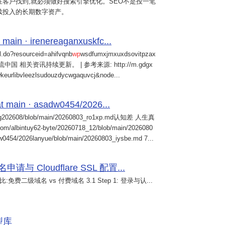
客户找到,就必须做好搜索引擎优化。SEO不是投一笔
续投入的长期数字资产。
 main · irenereaganxuskfc...
il.do?resourceid=ahifvqnb
wp
wsdfumxjmxuxdsovitpzax
中国 相关资讯持续更新。 | 参考来源: http://m.gdgx
kwkeurlibvleezlsudouzdycwgaquvcj&node...
 main · asadw0454/2026...
ng202608/blob/main/20260803_ro1xp.md认知差 人生真
intuy62-byte/20260718_12/blob/main/2026080
0454/2026lanyue/blob/main/20260803_iysbe.md 7...
 Cloudflare SSL 配置...
免费二级域名 vs 付费域名 3.1 Step 1: 登录与认...
模型库