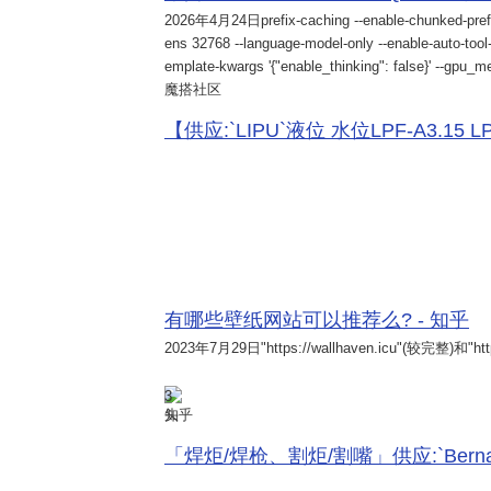
2026年4月24日
prefix-caching --enable-chunked-pref
ens 32768 --language-model-only --enable-auto-tool-
emplate-kwargs '{"enable_thinking": false}' --gpu_me
魔搭社区
【供应:`LIPU`液位 水位LPF-A3.15 LPF-
有哪些壁纸网站可以推荐么? - 知乎
2023年7月29日
"https://wallhaven.icu"(较完整)和"http
3
知乎
「焊炬/焊枪、割炬/割嘴」供应:`Bernard 