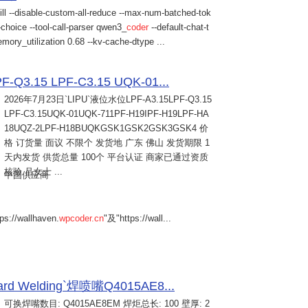
ill --disable-custom-all-reduce --max-num-batched-tok
choice --tool-call-parser qwen3_
coder
--default-chat-t
mory_utilization 0.68 --kv-cache-dtype ...
Q3.15 LPF-C3.15 UQK-01...
2026年7月23日
`LIPU`液位水位LPF-A3.15LPF-Q3.15
LPF-C3.15UQK-01UQK-711PF-H19IPF-H19LPF-HA
18UQZ-2LPF-H18BUQKGSK1GSK2GSK3GSK4 价
格 订货量 面议 不限个 发货地 广东 佛山 发货期限 1
天内发货 供货总量 100个 平台认证 商家已通过资质
核验 吕女士 ...
中国供应商
s://wallhaven.
wpcoder.cn
"及"https://wall...
Welding`焊喷嘴Q4015AE8...
可换焊嘴数目: Q4015AE8EM 焊炬总长: 100 壁厚: 2