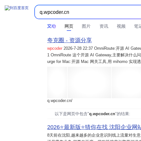
网页
图片
资讯
视频
笔
夸克圈 - 资源分享
wpcoder
2026-7-28 22:37 OmniRoute:开源 
1 OmniRoute 这个开源 AI Gateway,主要解决什么问题? 2
urge for Mac:开源 Mac 网关工具,用 mihomo 
q.wpcoder.cn/
以下是网页中包含"
q.wpcoder.cn
"的结果:
2026⭐️最新版⭐️猜你在找 沈阳企业网站
8天前
在沈阳,越来越多的企业意识到线上流量对生