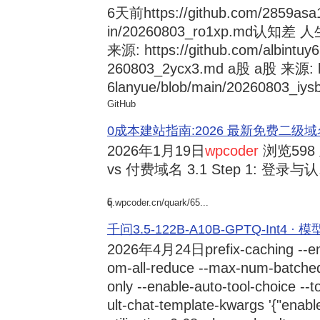
6天前
https://github.com/2859asa
in/20260803_ro1xp.md
来源: https://github.com/albintuy
260803_2ycx3.md a股 a股 来源: ht
6lanyue/blob/main/20260803_iysb
GitHub
0成本建站指南:2026 最新免费二级域名申请与
2026年1月19日
wpcoder
浏览598
vs 付费域名 3.1 Step 1: 登录与认.
6
q.wpcoder.cn/quark/65...
千问3.5-122B-A10B-GPTQ-Int4 · 
2026年4月24日
prefix-caching --e
om-all-reduce --max-num-batche
only --enable-auto-tool-choice --
ult-chat-template-kwargs '{"enabl