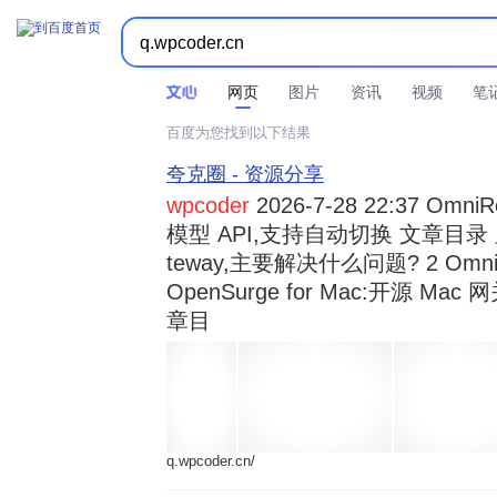



时间不限
所有网页和文件
站点内检索
网页
图片
资讯
视频
笔
百度为您找到以下结果
夸克圈 - 资源分享
wpcoder
2026-7-28 22:37 Omn
模型 API,支持自动切换 文章目录 显示
teway,主要解决什么问题? 2 OmniRou 
OpenSurge for Mac:开源 Ma
章目
q.wpcoder.cn/