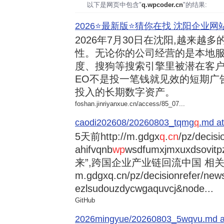
以下是网页中包含"
q.wpcoder.cn
"的结果:
2026⭐️最新版⭐️猜你在找 沈阳企业网站
2026年7月30日
在沈阳,越来越多
性。无论你的公司经营的是本地服
度、搜狗等搜索引擎里被潜在客户
EO不是投一笔钱就见效的短期广
投入的长期数字资产。
foshan.jinriyanxue.cn/access/85_07...
caodi202608/20260803_tqmg
q
.md at
5天前
http://m.gdgx
q
.
cn
/pz/decisi
ahifvqnb
wp
wsdfumxjmxuxdsovi
来”,跨国企业产业链回流中国 相关资讯
m.gdgxq.cn/pz/decisionrefer/news
ezlsudouzdycwgaquvcj&node...
GitHub
2026mingyue/20260803_5wqvu.md at