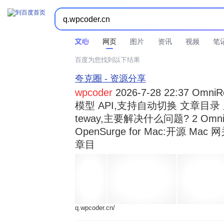



时间不限
所有网页和文件
站点内检索
网页
图片
资讯
视频
笔
百度为您找到以下结果
夸克圈 - 资源分享
wpcoder
2026-7-28 22:37 Omn
模型 API,支持自动切换 文章目录 显示
teway,主要解决什么问题? 2 OmniRou 
OpenSurge for Mac:开源 Ma
章目
q.wpcoder.cn/