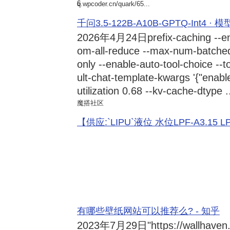
6
q.wpcoder.cn/quark/65...
千问3.5-122B-A10B-GPTQ-Int4 · 
2026年4月24日
prefix-caching --e
om-all-reduce --max-num-batche
only --enable-auto-tool-choice --
ult-chat-template-kwargs '{"enabl
utilization 0.68 --kv-cache-dtype .
魔搭社区
【供应:`LIPU`液位 水位LPF-A3.15 LPF-
有哪些壁纸网站可以推荐么? - 知乎
2023年7月29日
"https://wallhave