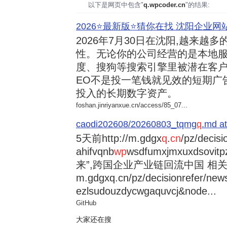
以下是网页中包含"
q.wpcoder.cn
"的结果:
2026⭐️最新版⭐️猜你在找 沈阳企业网站
2026年7月30日
在沈阳,越来越多
性。无论你的公司经营的是本地服
度、搜狗等搜索引擎里被潜在客户
EO不是投一笔钱就见效的短期广
投入的长期数字资产。
foshan.jinriyanxue.cn/access/85_07...
caodi202608/20260803_tqmg
q
.md at
5天前
http://m.gdgx
q
.
cn
/pz/decisi
ahifvqnb
wp
wsdfumxjmxuxdsovi
来”,跨国企业产业链回流中国 相关资讯
m.gdgxq.cn/pz/decisionrefer/news
ezlsudouzdycwgaquvcj&node...
GitHub
大家还在搜