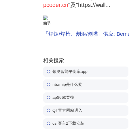
pcoder.cn
"及"https://wall...
3
知乎
「焊炬/焊枪、割炬/割嘴」供应:`Bernard 
相关搜索
领奥智能平衡车app
nbamip是什么奖
ap9660竞技
QT官方网站进入
csr赛车2下载安装