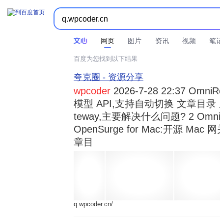



时间不限
所有网页和文件
站点内检索
网页
图片
资讯
视频
笔
百度为您找到以下结果
夸克圈 - 资源分享
wpcoder
2026-7-28 22:37 Omn
模型 API,支持自动切换 文章目录 显示
teway,主要解决什么问题? 2 OmniRou 
OpenSurge for Mac:开源 Ma
章目
q.wpcoder.cn/