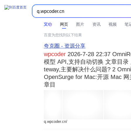



时间不限
所有网页和文件
站点内检索
网页
图片
资讯
视频
笔
百度为您找到以下结果
夸克圈 - 资源分享
wpcoder
2026-7-28 22:37 Omn
模型 API,支持自动切换 文章目录 显示
teway,主要解决什么问题? 2 OmniRou 
OpenSurge for Mac:开源 Ma
章目
q.wpcoder.cn/