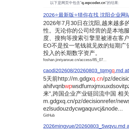
以下是网页中包含"
q.wpcoder.cn
"的结果:
2026⭐️最新版⭐️猜你在找 沈阳企业网站
2026年7月30日
在沈阳,越来越多
性。无论你的公司经营的是本地服
度、搜狗等搜索引擎里被潜在客户
EO不是投一笔钱就见效的短期广
投入的长期数字资产。
foshan.jinriyanxue.cn/access/85_07...
caodi202608/20260803_tqmg
q
.md at
5天前
http://m.gdgx
q
.
cn
/pz/decisi
ahifvqnb
wp
wsdfumxjmxuxdsovi
来”,跨国企业产业链回流中国 相关资讯
m.gdgxq.cn/pz/decisionrefer/news
ezlsudouzdycwgaquvcj&node...
GitHub
2026mingyue/20260803_5wqvu.md at