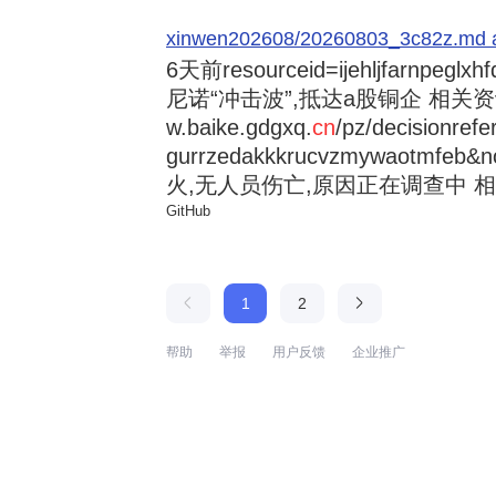
xinwen202608/20260803_3c82z.md at 
6天前
resourceid=ijehljfarnpeglx
尼诺“冲击波”,抵达a股铜企 相关资讯持
w.baike.gdgxq.
cn
/pz/decisionref
gurrzedakkkrucvzmywaotmfe
火,无人员伤亡,原因正在调查中 相
GitHub
1
2
帮助
举报
用户反馈
企业推广