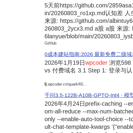
5天前
https://github.com/2859asa
in/20260803_ro1xp.md
来源: https://github.com/albintuy
260803_2ycx3.md a股 a股 来源: ht
6lanyue/blob/main/20260803_iysb
GitHub
0成本建站指南:2026 最新免费二级域名申请与
2026年1月19日
wpcoder
浏览598
vs 付费域名 3.1 Step 1: 登录与认.
6
q.wpcoder.cn/quark/65...
千问3.5-122B-A10B-GPTQ-Int4 · 
2026年4月24日
prefix-caching --e
om-all-reduce --max-num-batche
only --enable-auto-tool-choice --
ult-chat-template-kwargs '{"enabl