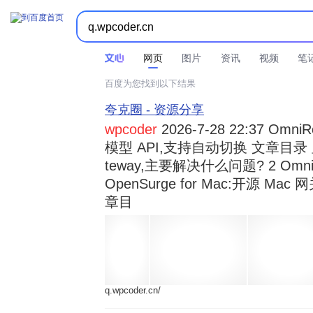



时间不限
所有网页和文件
站点内检索
网页
图片
资讯
视频
笔
百度为您找到以下结果
夸克圈 - 资源分享
wpcoder
2026-7-28 22:37 Omn
模型 API,支持自动切换 文章目录 显示
teway,主要解决什么问题? 2 OmniRou 
OpenSurge for Mac:开源 Ma
章目
q.wpcoder.cn/