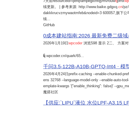
7天前
resourceid=ijehljfarnpeglxhfqymvrouw
q
prnx
wp
续更新。 | 参考来源: http://www.baike.gdgxq.
cn
/pz
dakkkrucvzmywaotmfeb&nodeid=3 60
续...
GitHub
0成本建站指南:2026 最新免费二级域名申请与
2026年1月19日
wpcoder
浏览598 显示 2二、 方案对比:
6
q.wpcoder.cn/quark/65...
千问3.5-122B-A10B-GPTQ-Int4 · 
2026年4月24日
prefix-caching --enable-chunked-pref
ens 32768 --language-model-only --enable-auto-tool-
emplate-kwargs '{"enable_thinking": false}' --gpu_me
魔搭社区
【供应:`LIPU`液位 水位LPF-A3.15 LPF-