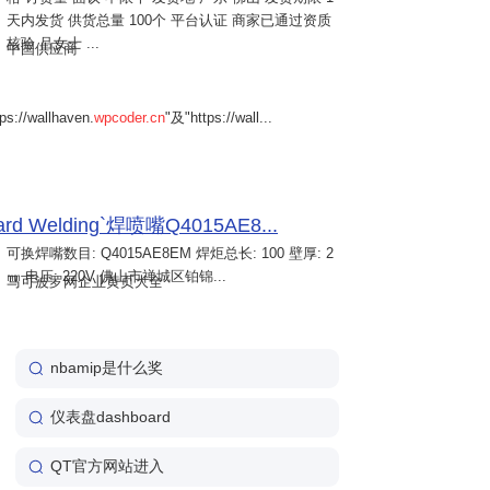
天内发货 供货总量 100个 平台认证 商家已通过资质
核验 吕女士 ...
中国供应商
s://wallhaven.
wpcoder.cn
"及"https://wall...
Welding`焊喷嘴Q4015AE8...
可换焊嘴数目: Q4015AE8EM 焊炬总长: 100 壁厚: 2
㎜ 电压: 220V 佛山市禅城区铂锦...
马可波罗网企业黄页大全
nbamip是什么奖
仪表盘dashboard
QT官方网站进入