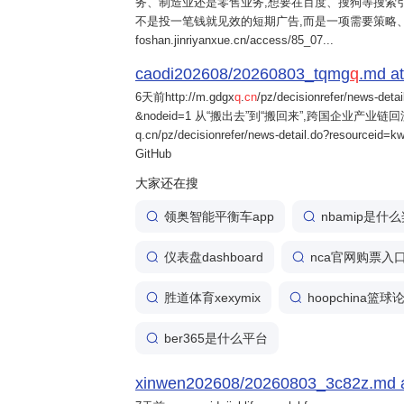
务、制造业还是零售业务,想要在百度、搜狗等搜索引
不是投一笔钱就见效的短期广告,而是一项需要策略
foshan.jinriyanxue.cn/access/85_07...
caodi202608/20260803_tqmg
q
.md at
6天前
http://m.gdgx
q
.
cn
/pz/decisionrefer/news-deta
&nodeid=1 从“搬出去”到“搬回来”,跨国企业产业链回流
q.cn/pz/decisionrefer/news-detail.do?resourceid=
GitHub
大家还在搜
领奥智能平衡车app
nbamip是什
仪表盘dashboard
nca官网购票入
胜道体育xexymix
hoopchina篮
ber365是什么平台
xinwen202608/20260803_3c82z.md at 