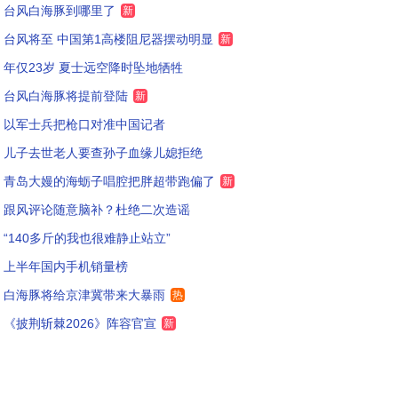
台风白海豚到哪里了
新
台风将至 中国第1高楼阻尼器摆动明显
新
年仅23岁 夏士远空降时坠地牺牲
台风白海豚将提前登陆
新
以军士兵把枪口对准中国记者
儿子去世老人要查孙子血缘儿媳拒绝
青岛大嫚的海蛎子唱腔把胖超带跑偏了
新
跟风评论随意脑补？杜绝二次造谣
“140多斤的我也很难静止站立”
上半年国内手机销量榜
白海豚将给京津冀带来大暴雨
热
《披荆斩棘2026》阵容官宣
新