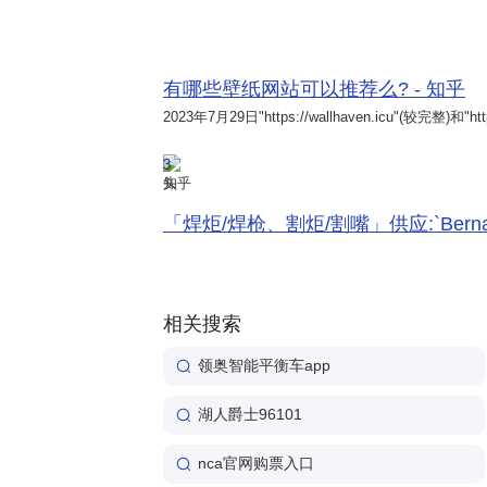
有哪些壁纸网站可以推荐么? - 知乎
2023年7月29日
"https://wallhaven.icu"(较完整)和"http
3
知乎
「焊炬/焊枪、割炬/割嘴」供应:`Bernard 
相关搜索
领奥智能平衡车app
湖人爵士96101
nca官网购票入口