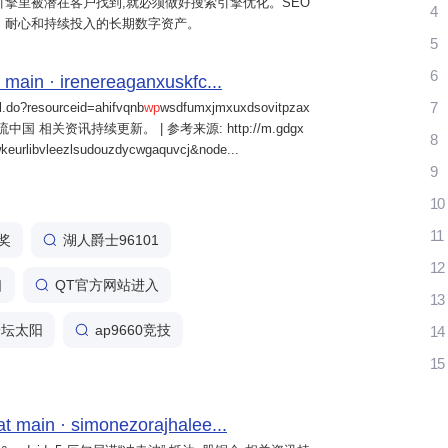
擎里被潜在客户找到,就必须做好搜索引擎优化。SEO
4
、耐心和持续投入的长期数字资产。
5
6
 main · irenereaganxuskfc...
7
il.do?resourceid=ahifvqnb
wp
wsdfumxjmxuxdsovitpzax
中国 相关资讯持续更新。 | 参考来源: http://m.gdgx
8
kwkeurlibvleezlsudouzdycwgaquvcj&node...
9
10
11
么奖
湖人爵士96101
12
口
QT官方网站进入
13
球论坛太阳
ap9660竞技
14
15
main · simonezorajhalee...