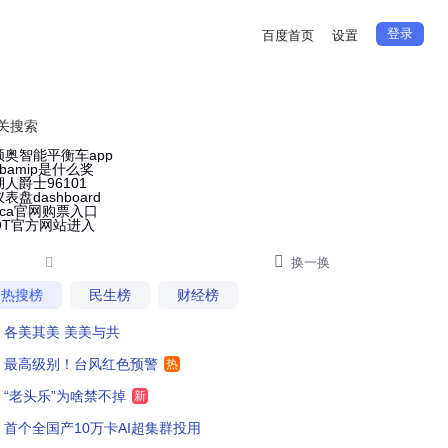
登录
百度首页
设置
关搜索
领奥智能平衡车app
nbamip是什么奖
湖人爵士96101
仪表盘dashboard
nca官网购票入口
QT官方网站进入


换一换
热搜榜
民生榜
财经榜
各美其美 美美与共
最高级别！台风红色预警
热
“老头乐”为啥禁不掉
新
首个全国产10万卡AI超集群投用