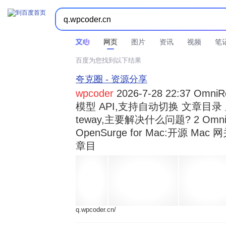



时间不限
所有网页和文件
站点内检索
网页
图片
资讯
视频
笔
百度为您找到以下结果
夸克圈 - 资源分享
wpcoder
2026-7-28 22:37 Omn
模型 API,支持自动切换 文章目录 显示
teway,主要解决什么问题? 2 OmniRou 
OpenSurge for Mac:开源 Ma
章目
q.wpcoder.cn/