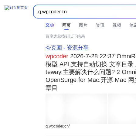



时间不限
所有网页和文件
站点内检索
网页
图片
资讯
视频
笔
百度为您找到以下结果
夸克圈 - 资源分享
wpcoder
2026-7-28 22:37 Omn
模型 API,支持自动切换 文章目录 显示
teway,主要解决什么问题? 2 OmniRou 
OpenSurge for Mac:开源 Ma
章目
q.wpcoder.cn/