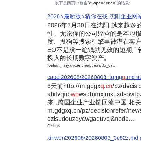
以下是网页中包含"
q.wpcoder.cn
"的结果:
2026⭐️最新版⭐️猜你在找 沈阳企业网站
2026年7月30日
在沈阳,越来越多
性。无论你的公司经营的是本地服
度、搜狗等搜索引擎里被潜在客户
EO不是投一笔钱就见效的短期广
投入的长期数字资产。
foshan.jinriyanxue.cn/access/85_07...
caodi202608/20260803_tqmg
q
.md at
6天前
http://m.gdgx
q
.
cn
/pz/decisi
ahifvqnb
wp
wsdfumxjmxuxdsovi
来”,跨国企业产业链回流中国 相关资讯
m.gdgxq.cn/pz/decisionrefer/news
ezlsudouzdycwgaquvcj&node...
GitHub
xinwen202608/20260803_3c82z.md at 