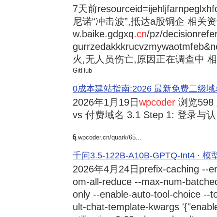
7天前
resourceid=ijehljfarnpeglx
尼诺“冲击波”,抵达a股铜企 相关资讯持
w.baike.gdgxq.
cn
/pz/decisionref
gurrzedakkkrucvzmywaotmfe
火,无人员伤亡,原因正在调查中 相
GitHub
0成本建站指南:2026 最新免费二级域名申请与
2026年1月19日
wpcoder
浏览598
vs 付费域名 3.1 Step 1: 登录与认.
6
q.wpcoder.cn/quark/65...
千问3.5-122B-A10B-GPTQ-Int4 · 
2026年4月24日
prefix-caching --e
om-all-reduce --max-num-batche
only --enable-auto-tool-choice --
ult-chat-template-kwargs '{"enabl