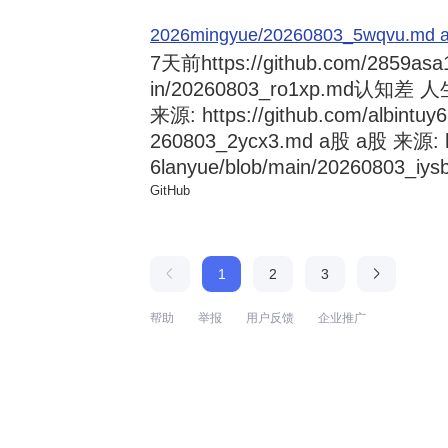
2026mingyue/20260803_5wqvu.md at
7天前
https://github.com/2859asa
in/20260803_ro1xp.md
来源: https://github.com/albintuy
260803_2ycx3.md a股 a股 来源: ht
6lanyue/blob/main/20260803_iysb
GitHub
1
2
3
帮助
举报
用户反馈
企业推广