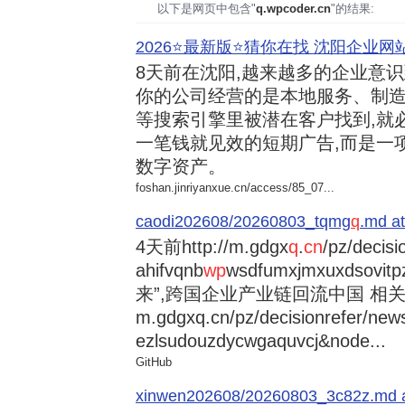
以下是网页中包含"
q.wpcoder.cn
"的结果:
2026⭐️最新版⭐️猜你在找 沈阳企业网站
8天前
在沈阳,越来越多的企业意
你的公司经营的是本地服务、制造
等搜索引擎里被潜在客户找到,就
一笔钱就见效的短期广告,而是一
数字资产。
foshan.jinriyanxue.cn/access/85_07...
caodi202608/20260803_tqmg
q
.md at
4天前
http://m.gdgx
q
.
cn
/pz/decisi
ahifvqnb
wp
wsdfumxjmxuxdsovi
来”,跨国企业产业链回流中国 相关资讯
m.gdgxq.cn/pz/decisionrefer/news
ezlsudouzdycwgaquvcj&node...
GitHub
xinwen202608/20260803_3c82z.md at 