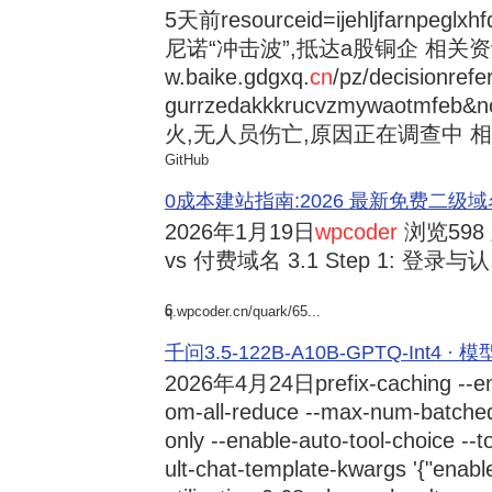
5天前
resourceid=ijehljfarnpeglx
尼诺“冲击波”,抵达a股铜企 相关资讯持
w.baike.gdgxq.
cn
/pz/decisionref
gurrzedakkkrucvzmywaotmfe
火,无人员伤亡,原因正在调查中 相
GitHub
0成本建站指南:2026 最新免费二级域名申请与
2026年1月19日
wpcoder
浏览598
vs 付费域名 3.1 Step 1: 登录与认.
6
q.wpcoder.cn/quark/65...
千问3.5-122B-A10B-GPTQ-Int4 · 
2026年4月24日
prefix-caching --e
om-all-reduce --max-num-batche
only --enable-auto-tool-choice --
ult-chat-template-kwargs '{"enabl