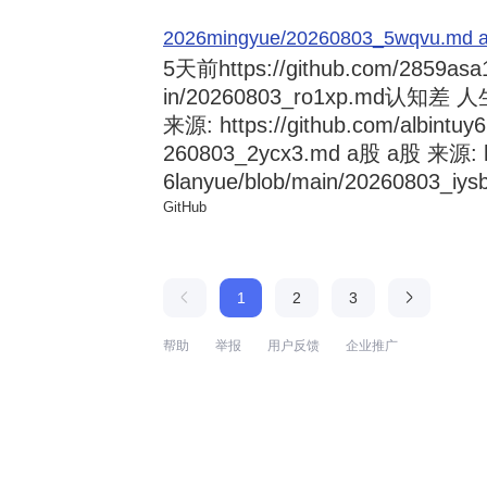
2026mingyue/20260803_5wqvu.md at
5天前
https://github.com/2859asa
in/20260803_ro1xp.md
来源: https://github.com/albintuy
260803_2ycx3.md a股 a股 来源: ht
6lanyue/blob/main/20260803_iysb
GitHub
1
2
3
帮助
举报
用户反馈
企业推广