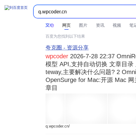



时间不限
所有网页和文件
站点内检索
网页
图片
资讯
视频
笔
百度为您找到以下结果
夸克圈 - 资源分享
wpcoder
2026-7-28 22:37 Omn
模型 API,支持自动切换 文章目录 显示
teway,主要解决什么问题? 2 OmniRou 
OpenSurge for Mac:开源 Ma
章目
q.wpcoder.cn/