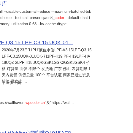
模型库
ill --disable-custom-all-reduce --max-num-batched-tok
choice --tool-call-parser qwen3_
coder
--default-chat-t
mory_utilization 0.68 --kv-cache-dtype ...
Q3.15 LPF-C3.15 UQK-01...
2026年7月23日
`LIPU`液位水位LPF-A3.15LPF-Q3.15
LPF-C3.15UQK-01UQK-711PF-H19IPF-H19LPF-HA
18UQZ-2LPF-H18BUQKGSK1GSK2GSK3GSK4 价
格 订货量 面议 不限个 发货地 广东 佛山 发货期限 1
天内发货 供货总量 100个 平台认证 商家已通过资质
核验 吕女士 ...
中国供应商
s://wallhaven.
wpcoder.cn
"及"https://wall...
Welding`焊喷嘴Q4015AE8...