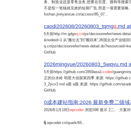
务、制造业还是零售业务,想要在百度、搜狗等搜索引
不是投一笔钱就见效的短期广告,而是一项需要策略
foshan.jinriyanxue.cn/access/85_07...
caodi202608/20260803_tqmg
q
.md at
5天前
http://m.gdgx
q
.
cn
/pz/decisionrefer/news-deta
&nodeid=1 从“搬出去”到“搬回来”,跨国企业产业链回流
q.cn/pz/decisionrefer/news-detail.do?resourceid=
GitHub
2026mingyue/20260803_5wqvu.md at
5天前
https://github.com/2859asa1-
coder
/guangmi
正的分水岭 明星大侦探第四季 来源: https://github.com/alb
3_2ycx3.md a股 a股 来源: https://github.com/asadw
GitHub
0成本建站指南:2026 最新免费二级域名申请与
2026年1月19日
wpcoder
浏览598 显示 2二、 方案对比:
6
q.wpcoder.cn/quark/65...