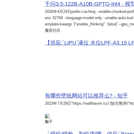
千问3.5-122B-A10B-GPTQ-Int4 · 
2026年4月24日
prefix-caching --enable-chunked-pref
ens 32768 --language-model-only --enable-auto-tool-
emplate-kwargs '{"enable_thinking": false}' --gpu_me
魔搭社区
【供应:`LIPU`液位 水位LPF-A3.15 LPF-
有哪些壁纸网站可以推荐么? - 知乎
2023年7月29日
"https://wallhaven.icu"(较完整)和"http
3
知乎
「焊炬/焊枪、割炬/割嘴」供应:`Bernard 