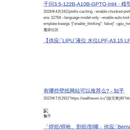
千问3.5-122B-A10B-GPTQ-Int4 · 
2026年4月24日
prefix-caching --enable-chunked-pref
ens 32768 --language-model-only --enable-auto-tool-
emplate-kwargs '{"enable_thinking": false}' --gpu_me
魔搭社区
【供应:`LIPU`液位 水位LPF-A3.15 LPF-
有哪些壁纸网站可以推荐么? - 知乎
2023年7月29日
"https://wallhaven.icu"(较完整)和"http
3
知乎
「焊炬/焊枪、割炬/割嘴」供应:`Bernard 