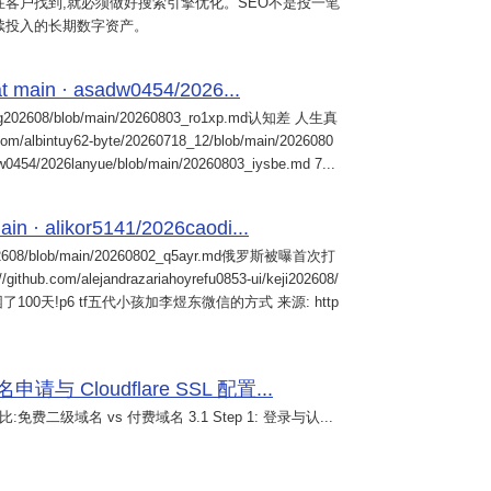
客户找到,就必须做好搜索引擎优化。SEO不是投一笔
续投入的长期数字资产。
 main · asadw0454/2026...
ng202608/blob/main/20260803_ro1xp.md认知差 人生真
intuy62-byte/20260718_12/blob/main/2026080
0454/2026lanyue/blob/main/20260803_iysbe.md 7...
n · alikor5141/2026caodi...
02608/blob/main/20260802_q5ayr.md俄罗斯被曝首次打
m/alejandrazariahoyrefu0853-ui/keji202608/
们被困了100天!p6 tf五代小孩加李煜东微信的方式 来源: http
 Cloudflare SSL 配置...
免费二级域名 vs 付费域名 3.1 Step 1: 登录与认...