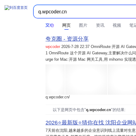
网页
图片
资讯
视频
笔
夸克圈 - 资源分享
wpcoder
2026-7-28 22:37 OmniRoute:开源 
1 OmniRoute 这个开源 AI Gateway,主要解决什么问题? 2
urge for Mac:开源 Mac 网关工具,用 mihomo 
q.wpcoder.cn/
以下是网页中包含"
q.wpcoder.cn
"的结果:
2026⭐️最新版⭐️猜你在找 沈阳企业网站
7天前
在沈阳,越来越多的企业意识到线上流量对生