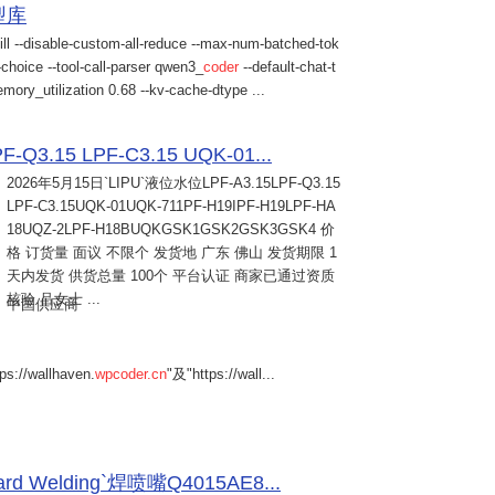
模型库
ill --disable-custom-all-reduce --max-num-batched-tok
choice --tool-call-parser qwen3_
coder
--default-chat-t
mory_utilization 0.68 --kv-cache-dtype ...
Q3.15 LPF-C3.15 UQK-01...
2026年5月15日
`LIPU`液位水位LPF-A3.15LPF-Q3.15
LPF-C3.15UQK-01UQK-711PF-H19IPF-H19LPF-HA
18UQZ-2LPF-H18BUQKGSK1GSK2GSK3GSK4 价
格 订货量 面议 不限个 发货地 广东 佛山 发货期限 1
天内发货 供货总量 100个 平台认证 商家已通过资质
核验 吕女士 ...
中国供应商
s://wallhaven.
wpcoder.cn
"及"https://wall...
Welding`焊喷嘴Q4015AE8...