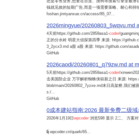
还是零售业务,想要在百度、搜狗等搜索引擎里被潜在
钱就见效的短期广告,而是一项需要策略、耐心和持
foshan.jinriyanxue.cn/access/85_07...
2026mingyue/20260803_5wqvu.md at
4天前
https://github.com/2859asa1-
coder
/guangmi
正的分水岭 明星大侦探第四季 来源: https://github.com/alb
3_2ycx3.md a股 a股 来源: https://github.com/asadw
GitHub
2026caodi/20260801_q79zw.md at mai
5天前
https://github.com/2859asa1-
coder
/xinwen2
击美国防企业 万字解析蜘蛛侠崭新之日 来源: https://github.co
blob/main/20260802_7yzxe.md末日高架桥,我
s:/...
GitHub
0成本建站指南:2026 最新免费二级域名申请与
2026年1月19日
wpcoder
浏览598 显示 2二、 方案对比:
6
q.wpcoder.cn/quark/65...