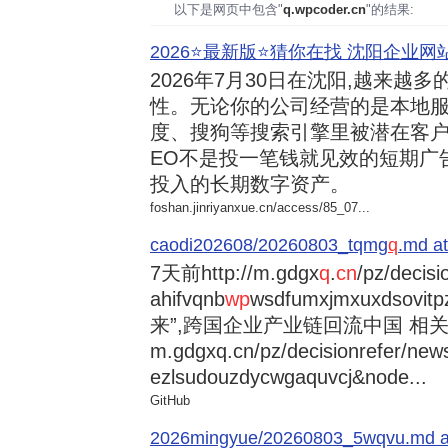
以下是网页中包含"
q.wpcoder.cn
"的结果:
2026⭐️最新版⭐️猜你在找 沈阳企业网站
2026年7月30日
在沈阳,越来越多
性。无论你的公司经营的是本地服
度、搜狗等搜索引擎里被潜在客户
EO不是投一笔钱就见效的短期广
投入的长期数字资产。
foshan.jinriyanxue.cn/access/85_07...
caodi202608/20260803_tqmg
q
.md at
7天前
http://m.gdgx
q
.
cn
/pz/decisi
ahifvqnb
wp
wsdfumxjmxuxdsovi
来”,跨国企业产业链回流中国 相关资讯
m.gdgxq.cn/pz/decisionrefer/news
ezlsudouzdycwgaquvcj&node...
GitHub
2026mingyue/20260803_5wqvu.md at