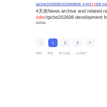
qiche202608/20260806-1n01
cn
55.md
4天前
News archive and related r
oder
/qiche202608 development by
GitHub
1
2
3
帮助
举报
用户反馈
企业推广