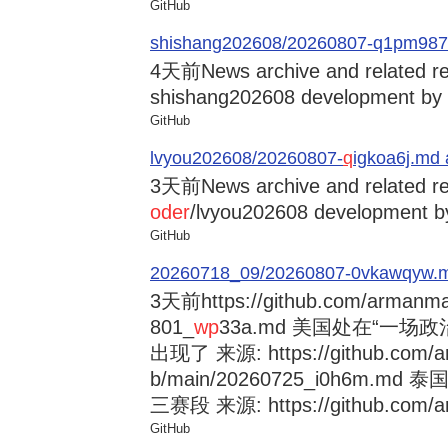
GitHub
shishang202608/20260807-q1pm987
4天前
News archive and related re
shishang202608 development by c
GitHub
lvyou202608/20260807-
q
igkoa6j.md 
3天前
News archive and related r
oder
/lvyou202608 development by
GitHub
20260718_09/20260807-0vkawqyw.md a
3天前
https://github.com/armanm
801_
wp
33a.md 美国处在“一
出现了 来源: https://github.com/a
b/main/20260725_i0h6m.md
三赛段 来源: https://github.com/ar
GitHub