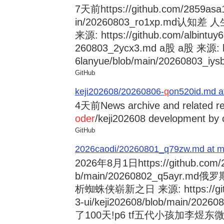
7天前
https://github.com/2859asa
in/20260803_ro1xp.md
来源: https://github.com/albintuy
260803_2ycx3.md a股 a股 来源: ht
6lanyue/blob/main/20260803_iysb
GitHub
keji202608/20260806-
q
on520id.md a
4天前
News archive and related r
oder
/keji202608 development by 
GitHub
2026caodi/20260801_q79zw.md at mai
2026年8月1日
https://github.com
b/main/20260802_q5ayr
析蜘蛛侠崭新之日 来源: https://github
3-ui/keji202608/blob/main/
了100天!p6 tf五代小孩加李煜东微信的