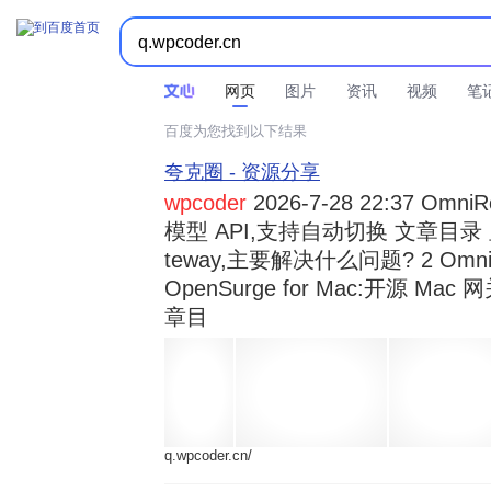



时间不限
所有网页和文件
站点内检索
网页
图片
资讯
视频
笔
百度为您找到以下结果
夸克圈 - 资源分享
wpcoder
2026-7-28 22:37 Omn
模型 API,支持自动切换 文章目录 显示
teway,主要解决什么问题? 2 OmniRou 
OpenSurge for Mac:开源 Ma
章目
q.wpcoder.cn/